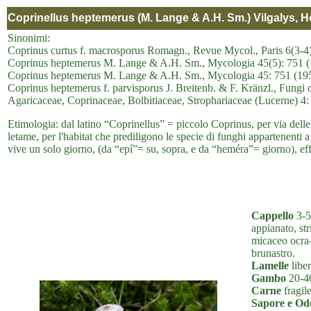
Coprinellus heptemerus (M. Lange & A.H. Sm.) Vilgalys, 
Sinonimi:
Coprinus curtus f. macrosporus Romagn., Revue Mycol., Paris 6(3-4
Coprinus heptemerus M. Lange & A.H. Sm., Mycologia 45(5): 751 
Coprinus heptemerus M. Lange & A.H. Sm., Mycologia 45: 751 (195
Coprinus heptemerus f. parvisporus J. Breitenb. & F. Kränzl., Fungi 
Agaricaceae, Coprinaceae, Bolbitiaceae, Strophariaceae (Lucerne) 4:
Etimologia: dal latino “Coprinellus” = piccolo Coprinus, per via del
letame, per l'habitat che prediligono le specie di funghi appartenen
vive un solo giorno, (da “epí”= su, sopra, e da “heméra”= giorno), eff
Cappello
3-5
appianato, st
micaceo ocra-
brunastro.
Lamelle
liber
Gambo
20-40
Carne
fragile
Sapore e Od