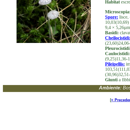
Habitat
escre
Microscopia
Spore:
lisce,
10,03(10,69) 
9,4 × 5,26µm
Basidi:
clavat
Cheilocistidi
(23,60)24,06
Pleurocistidi
Caulocistidi:
(9,25)11,36-
Pileipellis:
im
103,51(111,0
(30,96)32,51
Giunti
a fibbi
Ambiente:
Bos
[
< Precede