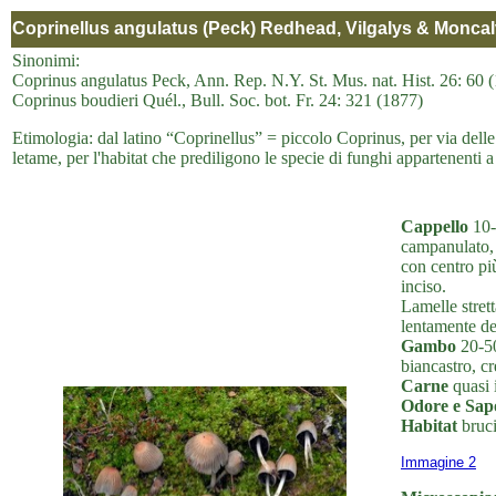
Coprinellus angulatus (Peck) Redhead, Vilgalys & Moncal
Sinonimi:
Coprinus angulatus Peck, Ann. Rep. N.Y. St. Mus. nat. Hist. 26: 60 
Coprinus boudieri Quél., Bull. Soc. bot. Fr. 24: 321 (1877)
Etimologia: dal latino “Coprinellus” = piccolo Coprinus, per via del
letame, per l'habitat che prediligono le specie di funghi appartenenti a
Cappello
10-
campanulato, 
con centro pi
inciso.
Lamelle strett
lentamente del
Gambo
20-50
biancastro, c
Carne
quasi 
Odore e Sap
Habitat
bruci
Immagine 2