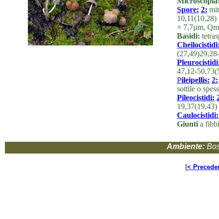
Microscopia
Spore:
2:
mit
10,11(10,28) 
× 7,7µm, Qm= 
Basidi:
tetras
Cheilocistidi
(27,49)29,28
Pleurocistidi
47,12-50,73
P
ileipellis:
2:
sottile o spe
Pileocistidi
:
19,37(19,43)
Caulocistidi:
Giunti
a fibbi
Ambiente:
Bos
[
< Precede