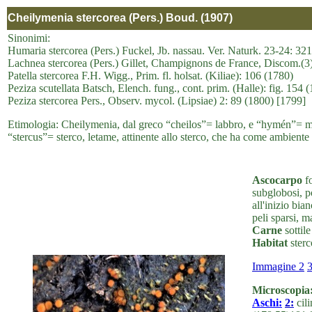
Cheilymenia stercorea (Pers.) Boud. (1907)
Sinonimi:
Humaria stercorea (Pers.) Fuckel, Jb. nassau. Ver. Naturk. 23-24: 32
Lachnea stercorea (Pers.) Gillet, Champignons de France, Discom.(3
Patella stercorea F.H. Wigg., Prim. fl. holsat. (Kiliae): 106 (1780)
Peziza scutellata Batsch, Elench. fung., cont. prim. (Halle): fig. 154 
Peziza stercorea Pers., Observ. mycol. (Lipsiae) 2: 89 (1800) [1799]
Etimologia: Cheilymenia, dal greco “cheilos”= labbro, e “hymén”= mem
“stercus”= sterco, letame, attinente allo sterco, che ha come ambiente d
Ascocarpo
fo
subglobosi, p
all'inizio bia
peli sparsi, m
Carne
sottile
Habitat
sterc
Immagine 2
Microscopia
Aschi:
2:
cili