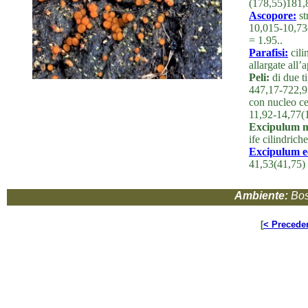
(178,55)181,
Ascopore:
st
10,015-10,73
= 1.95..
Parafisi:
cili
allargate all
Peli:
di due t
447,17-722,9
con nucleo ce
11,92-14,77(
Excipulum m
ife cilindriche
Excipulum e
41,53(41,75)
Ambiente:
Bos
[
< Precede