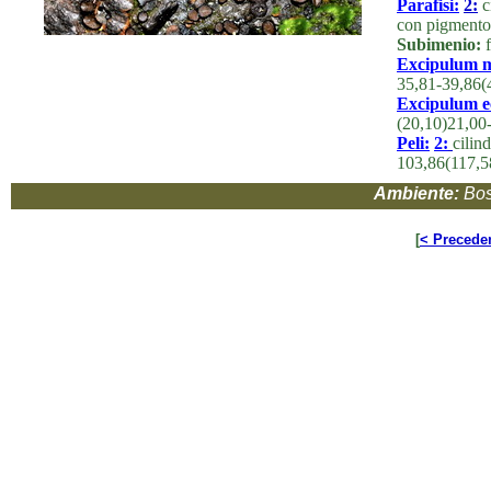
Parafisi:
2:
ci
con pigmento 
Subimenio:
f
Excipulum m
35,81-39,86(
Excipulum ec
(20,10)21,00
Peli:
2:
cilin
103,86(117,5
Ambiente:
Bos
[
< Precede