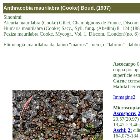
Anthracobia maurilabra (Cooke) Boud. (1907)
Sinonimi:
Aleuria maurilabra (Cooke) Gillet, Champignons de France, Discom.
Humaria maurilabra (Cooke) Sacc., Syll. fung. (Abellini) 8: 124 (188
Peziza maurilabra Cooke, Mycogr., Vol. 1. Discom. (London)(no. 6): 
Etimologia: maurilabra dal latino “maurus”= nero, e “labrum”= labbro,
Ascocarpo
05
coppa poi app
superficie est
Carne
cerosa,
Habitat
terre
Immagine2
Microscopia
Ascospore:
2
20,57(20,97) 
19,45 × 9,46
Aschi:
2:
cili
164,075-184,