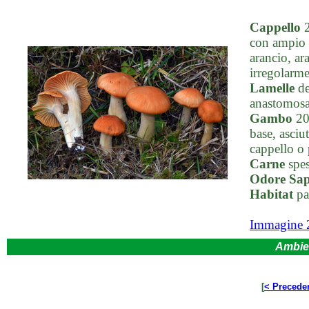
Cappello
2
con ampio u
arancio, ar
irregolarme
Lamelle
de
anastomosat
Gambo
20-
base, asciu
cappello o 
Carne
spes
Odore Sa
Habitat
pas
Immagine 
Ambie
[
< Precede