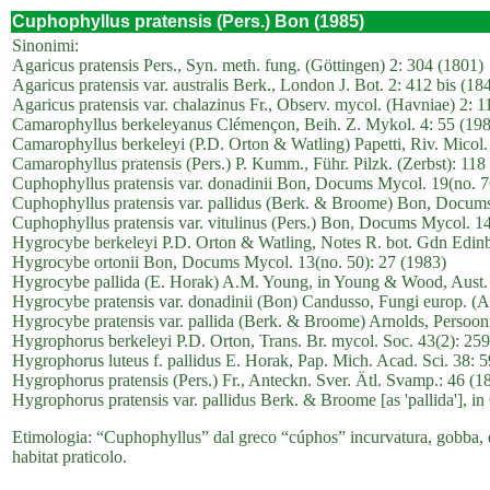
Cuphophyllus pratensis (Pers.) Bon (1985)
Sinonimi:
Agaricus pratensis Pers., Syn. meth. fung. (Göttingen) 2: 304 (1801)
Agaricus pratensis var. australis Berk., London J. Bot. 2: 412 bis (18
Agaricus pratensis var. chalazinus Fr., Observ. mycol. (Havniae) 2: 1
Camarophyllus berkeleyanus Clémençon, Beih. Z. Mykol. 4: 55 (19
Camarophyllus berkeleyi (P.D. Orton & Watling) Papetti, Riv. Micol.
Camarophyllus pratensis (Pers.) P. Kumm., Führ. Pilzk. (Zerbst): 118
Cuphophyllus pratensis var. donadinii Bon, Docums Mycol. 19(no. 7
Cuphophyllus pratensis var. pallidus (Berk. & Broome) Bon, Docums
Cuphophyllus pratensis var. vitulinus (Pers.) Bon, Docums Mycol. 14
Hygrocybe berkeleyi P.D. Orton & Watling, Notes R. bot. Gdn Edinb
Hygrocybe ortonii Bon, Docums Mycol. 13(no. 50): 27 (1983)
Hygrocybe pallida (E. Horak) A.M. Young, in Young & Wood, Aust. S
Hygrocybe pratensis var. donadinii (Bon) Candusso, Fungi europ. (Al
Hygrocybe pratensis var. pallida (Berk. & Broome) Arnolds, Persoon
Hygrophorus berkeleyi P.D. Orton, Trans. Br. mycol. Soc. 43(2): 25
Hygrophorus luteus f. pallidus E. Horak, Pap. Mich. Acad. Sci. 38: 
Hygrophorus pratensis (Pers.) Fr., Anteckn. Sver. Ätl. Svamp.: 46 (1
Hygrophorus pratensis var. pallidus Berk. & Broome [as 'pallida'], in
Etimologia: “Cuphophyllus” dal greco “cúphos” incurvatura, gobba, e “p
habitat praticolo.