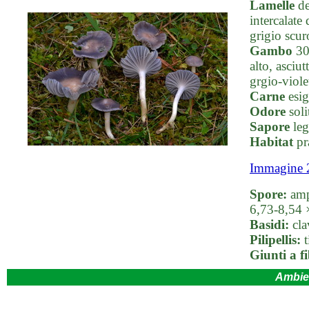
Lamelle
de
intercalate
grigio scuro
Gambo
30-
alto, asciu
grgio-viole
Carne
esig
Odore
soli
Sapore
leg
Habitat
pra
Immagine 
Spore:
ampi
6,73-8,54 
Basidi:
cla
Pilipellis:
t
Giunti a f
Ambie