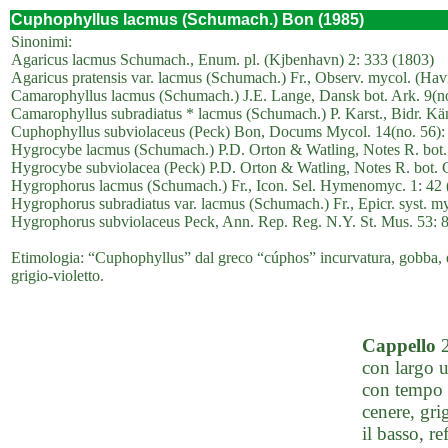
Cuphophyllus lacmus (Schumach.) Bon (1985)
Sinonimi:
Agaricus lacmus Schumach., Enum. pl. (Kjbenhavn) 2: 333 (1803)
Agaricus pratensis var. lacmus (Schumach.) Fr., Observ. mycol. (Hav
Camarophyllus lacmus (Schumach.) J.E. Lange, Dansk bot. Ark. 9(no
Camarophyllus subradiatus * lacmus (Schumach.) P. Karst., Bidr. Kän
Cuphophyllus subviolaceus (Peck) Bon, Docums Mycol. 14(no. 56): 
Hygrocybe lacmus (Schumach.) P.D. Orton & Watling, Notes R. bot.
Hygrocybe subviolacea (Peck) P.D. Orton & Watling, Notes R. bot. 
Hygrophorus lacmus (Schumach.) Fr., Icon. Sel. Hymenomyc. 1: 42 
Hygrophorus subradiatus var. lacmus (Schumach.) Fr., Epicr. syst. m
Hygrophorus subviolaceus Peck, Ann. Rep. Reg. N.Y. St. Mus. 53: 
Etimologia: “Cuphophyllus” dal greco “cúphos” incurvatura, gobba, e 
grigio-violetto.
Cappello
2
con largo u
con tempo u
cenere, gri
il basso, re