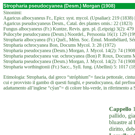
Stropharia pseudocyanea (Desm.) Morgan (1908)
Sinonimi:
Agaricus albocyaneus Fr., Epicr. syst. mycol. (Upsaliae): 219 (1838)
Agaricus pseudocyaneus Desm., Catal. des plantes omis.: 22 (1823)
Fungus albocyaneus (Fr.) Kuntze, Revis. gen. pl. (Leipzig) 3(2): 479
Psilocybe pseudocyanea (Desm.) Noordel., Persoonia 16(1): 129 (19
Stropharia albocyanea (Fr.) Quél., Mém. Soc. Émul. Montbéliard, Sér
Stropharia ochrocyanea Bon, Docums Mycol. 3: 28 (1972)
Stropharia pseudocyanea (Desm.) Morgan, J. Mycol. 14(2): 74 (1908
Stropharia pseudocyanea var. ochrocyanea (Bon) P. Roux, Docums M
Stropharia pseudocyanea (Desm.) Morgan, J. Mycol. 14(2): 74 (1908
Stropharia worthingtonii (Fr.) Sacc., Syll. fung. (Abellini) 5: 1017 (1
Etimologia: Stropharia, dal greco “stróphium”= fascia pettorale, cintura
cui e provvisto il gambo di questi funghi, e pseudocyanea, dal prefi
adattamento all’inglese “cýan”= di colore blu-verde, in riferimento a 
Cappello
1
pallido, gi
bluastre al
diritto, de