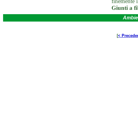
finemente i
Giunti a f
Ambie
[
< Precede