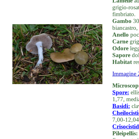
Lamelle
ad
grigio-rosa
fimbriato.
Gambo
30-
biancastro,
Anello
poco
Carne
grig
Odore
legg
Sapore
dol
Habitat
res
Immagine 
Microscop
Spore:
elli
1,77, medi
Basidi:
clav
Cheilocisti
7,00-12,0
Crisocistid
Pileipellis: