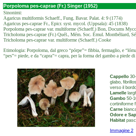
Porpoloma pes-caprae (Fr.) Singer (1952)
Sinonimi:
Agaricus multiformis Schaeff., Fung. Bavar. Palat. 4: 9 (1774)
Agaricus pes-caprae Fr., Epicr. syst. mycol. (Uppsala): 45 (1838)
Porpoloma pes-caprae var. multiforme (Schaeff.) Bon, Docums Mycol
Tricholoma pes-caprae (Fr.) Quél., Mém. Soc. Émul. Montbéliard, Sér
Tricholoma pes-caprae var. multiforme (Schaeff.) Cooke
Etimologia: Porpoloma, dal greco “pórpe”= fibbia, fermaglio, e “lóma”
“pes”= piede, e da “capra”= capra, per la forma del gambo a piede di
Cappello
30-
glabo, fibrill
verso il bord
Lamelle
larg
Gambo
50-10
cortiniforme 
Carne
bianca
Odore e Sa
Habitat
pasco
Immagine 2