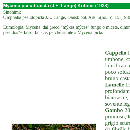
Mycena pseudopicta (J.E. Lange) Kühner (1938)
Sinonimi:
Omphalia pseudopicta J.E. Lange, Dansk bot. Ark. 5(no. 5): 15 (193
Etimologia: Mycena, dal greco “mýkes mýces” fungo o micete, diminu
pseudos”= falso, fallace, perché simile a Mycena picta.
Cappello
l
umbone, con
lubrificato
poco solcat
bruno-cast
Lamelle
15
profondamen
biancastre,
sovente leg
Gambo
20-
pruinoso, l
grigio scur
da fibrille 