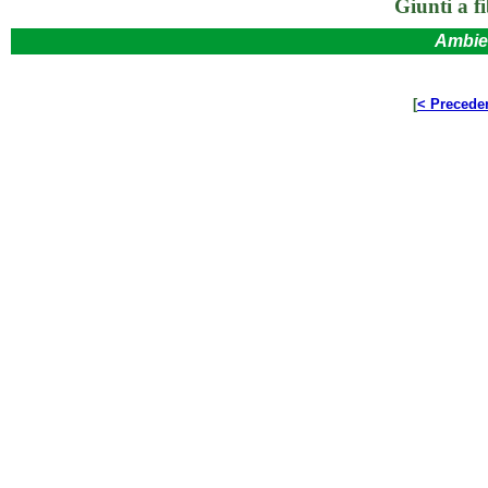
Giunti a fi
Ambie
[
< Precede