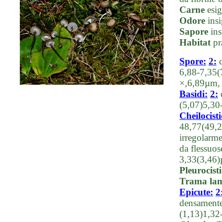
Carne
esig
Odore
insi
Sapore
ins
Habitat
pra
Spore:
2:
c
6,88-7,35(
×,6,89µm,
Basidi:
2:
c
(5,07)5,30
Cheilocisti
48,77(49,2
irregolarme
da flessuos
3,33(3,46
Pleurocisti
Trama lam
Epicute:
2
densamente
(1,13)1,32-