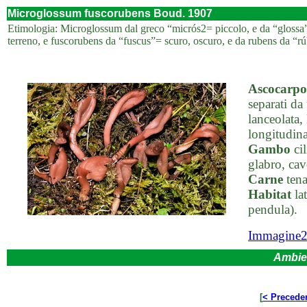
Microglossum fuscorubens Boud. 1907
Etimologia: Microglossum dal greco “micrós2= piccolo, e da “glossa”= 
terreno, e fuscorubens da “fuscus”= scuro, oscuro, e da rubens da “rúb
Ascocarpo
separati da
lanceolata,
longitudina
Gambo
cil
glabro, cav
Carne
tena
Habitat
lat
pendula).
Immagine
Ambie
[
< Precede