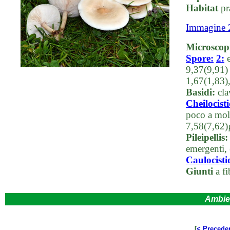
Habitat
pra
Immagine 
Microscop
Spore:
2:
e
9,37(9,91)
1,67(1,83)
Basidi:
clav
Cheilocisti
poco a mol
7,58(7,62
Pileipellis:
emergenti,
Caulocisti
Giunti
a fi
Ambie
[
< Precede