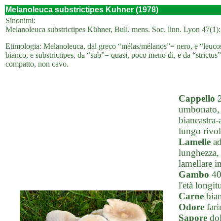
Melanoleuca substrictipes Kuhner (1978)
Sinonimi:
Melanoleuca substrictipes Kühner, Bull. mens. Soc. linn. Lyon 47(1): 
Etimologia: Melanoleuca, dal greco “mélas/mélanos”= nero, e “leucos”=
bianco, e substrictipes, da “sub”= quasi, poco meno di, e da “strictu
compatto, non cavo.
Cappello
2
umbonato, c
biancastra-
lungo rivolt
Lamelle
ad
lunghezza, b
lamellare i
Gambo
40-
l'età longi
Carne
bian
Odore
fari
Sapore
dol