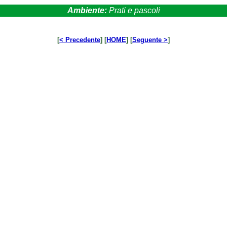
Ambiente:
Prati e pascoli
[
< Precedente
] [
HOME
] [
Seguente >
]