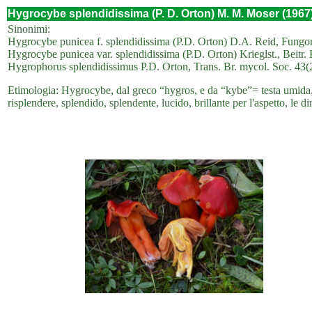
Hygrocybe splendidissima (P. D. Orton) M. M. Moser (1967
Sinonimi:
Hygrocybe punicea f. splendidissima (P.D. Orton) D.A. Reid, Fungo
Hygrocybe punicea var. splendidissima (P.D. Orton) Krieglst., Beitr. 
Hygrophorus splendidissimus P.D. Orton, Trans. Br. mycol. Soc. 43(
Etimologia: Hygrocybe, dal greco “hygros, e da “kybe”= testa umida, 
risplendere, splendido, splendente, lucido, brillante per l'aspetto, le di