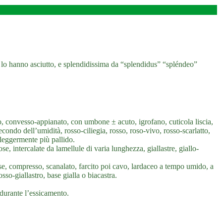
 lo hanno asciutto, e splendidissima da “splendidus” “spléndeo”
convesso-appianato, con umbone ± acuto, igrofano, cuticola liscia,
secondo dell’umidità, rosso-ciliegia, rosso, roso-vivo, rosso-scarlatto,
 leggermente più pallido.
e, intercalate da lamellule di varia lunghezza, giallastre, giallo-
ase, compresso, scanalato, farcito poi cavo, lardaceo a tempo umido, a
sso-giallastro, base gialla o biacastra.
 durante l’essicamento.