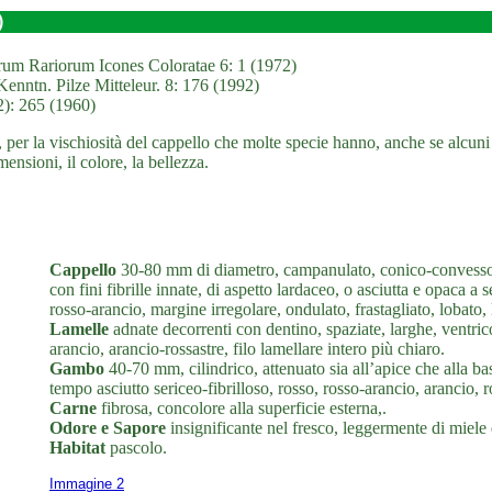
)
rum Rariorum Icones Coloratae 6: 1 (1972)
Kenntn. Pilze Mitteleur. 8: 176 (1992)
2): 265 (1960)
per la vischiosità del cappello che molte specie hanno, anche se alcuni
mensioni, il colore, la bellezza.
Cappello
30-80 mm di diametro, campanulato, conico-convesso, 
con fini fibrille innate, di aspetto lardaceo, o asciutta e opaca a 
rosso-arancio, margine irregolare, ondulato, frastagliato, lobato,
Lamelle
adnate decorrenti con dentino, spaziate, larghe, ventricos
arancio, arancio-rossastre, filo lamellare intero più chiaro.
Gambo
40-70 mm, cilindrico, attenuato sia all’apice che alla b
tempo asciutto sericeo-fibrilloso, rosso, rosso-arancio, arancio, ro
Carne
fibrosa, concolore alla superficie esterna,.
Odore e Sapore
insignificante nel fresco, leggermente di miele
Habitat
pascolo.
Immagine 2