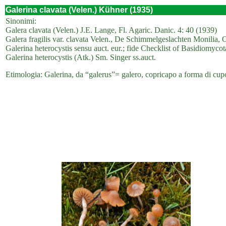
Galerina clavata (Velen.) Kühner (1935)
Sinonimi:
Galera clavata (Velen.) J.E. Lange, Fl. Agaric. Danic. 4: 40 (1939)
Galera fragilis var. clavata Velen., De Schimmelgeslachten Monilia
Galerina heterocystis sensu auct. eur.; fide Checklist of Basidiomycot
Galerina heterocystis (Atk.) Sm. Singer ss.auct.
Etimologia: Galerina, da “galerus”= galero, copricapo a forma di cupo