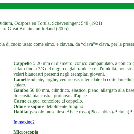
, Oidium, Oospora en Torula, Scheveningen: 548 (1921)
a of Great Britain and Ireland (2005)
la di cuoio usato come elmo, e clavata, da “clava”= clava, per la prese
Cappello
5-20 mm di diametro, conico-campanulato, a conico-c
striato fino a 2/3 del raggio e giallo-miele con l'umidità, non stri
velari biancastri presenti negli esemplari giovani.
Lamelle
adnate, larghe, ventricose, intercalate da corte lamellule
chiaro.
Gambo
50-80 mm, cilindrico, elastico, pieno, allargato alla bas
fioccosità biancastra, pruinoso all'apice
Carne
esigua, concolore al cappello.
Odore e sapore
debolmente fungino
Habitat
pascolo muschioso Abete rosso(Picea abies)-Betulla(Be
Immagine2
Microscopia