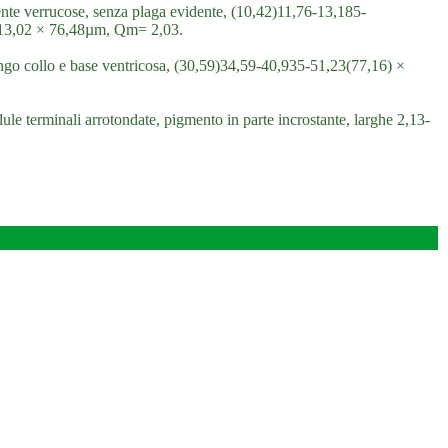
ente verrucose, senza plaga evidente, (10,42)11,76-13,185-
a 13,02 × 76,48µm, Qm= 2,03.
lungo collo e base ventricosa, (30,59)34,59-40,935-51,23(77,16) ×
llule terminali arrotondate, pigmento in parte incrostante, larghe 2,13-