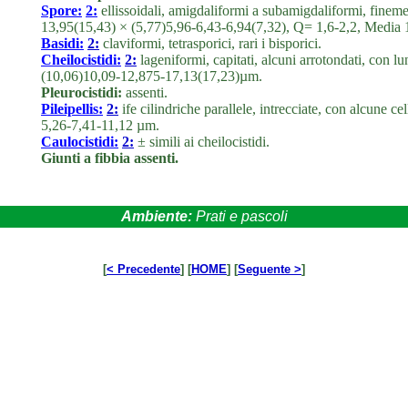
Spore:
2:
ellissoidali, amigdaliformi a subamigdaliformi, finem
13,95(15,43) × (5,77)5,96-6,43-6,94(7,32), Q= 1,6-2,2, Medi
Basidi:
2:
claviformi, tetrasporici, rari i bisporici.
Cheilocistidi:
2:
lageniformi, capitati, alcuni arrotondati, con 
(10,06)10,09-12,875-17,13(17,23)µm.
Pleurocistidi:
assenti.
Pileipellis:
2:
ife cilindriche parallele, intrecciate, con alcune ce
5,26-7,41-11,12 µm.
Caulocistidi:
2:
± simili ai cheilocistidi.
Giunti a fibbia assenti.
Ambiente:
Prati e pascoli
[
< Precedente
] [
HOME
] [
Seguente >
]