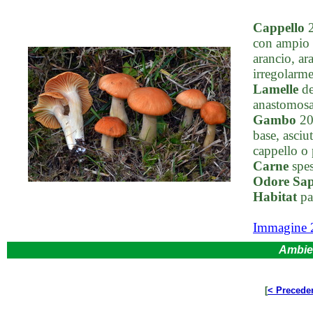
Cappello
2
con ampio u
arancio, ar
irregolarme
Lamelle
de
anastomosat
Gambo
20-
base, asciu
cappello o 
Carne
spes
Odore Sa
Habitat
pas
Immagine 
Ambie
[
< Precede