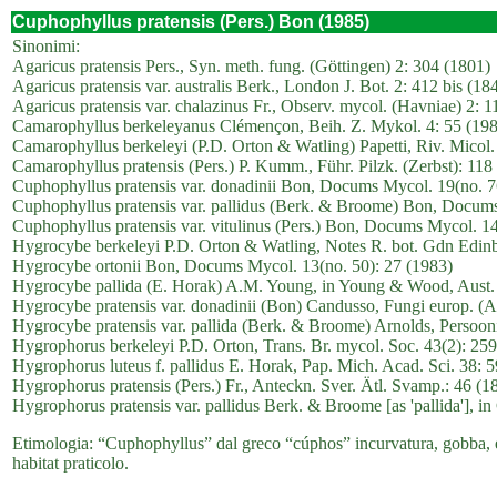
Cuphophyllus pratensis (Pers.) Bon (1985)
Sinonimi:
Agaricus pratensis Pers., Syn. meth. fung. (Göttingen) 2: 304 (1801)
Agaricus pratensis var. australis Berk., London J. Bot. 2: 412 bis (18
Agaricus pratensis var. chalazinus Fr., Observ. mycol. (Havniae) 2: 1
Camarophyllus berkeleyanus Clémençon, Beih. Z. Mykol. 4: 55 (19
Camarophyllus berkeleyi (P.D. Orton & Watling) Papetti, Riv. Micol.
Camarophyllus pratensis (Pers.) P. Kumm., Führ. Pilzk. (Zerbst): 118
Cuphophyllus pratensis var. donadinii Bon, Docums Mycol. 19(no. 7
Cuphophyllus pratensis var. pallidus (Berk. & Broome) Bon, Docums
Cuphophyllus pratensis var. vitulinus (Pers.) Bon, Docums Mycol. 14
Hygrocybe berkeleyi P.D. Orton & Watling, Notes R. bot. Gdn Edinb
Hygrocybe ortonii Bon, Docums Mycol. 13(no. 50): 27 (1983)
Hygrocybe pallida (E. Horak) A.M. Young, in Young & Wood, Aust. S
Hygrocybe pratensis var. donadinii (Bon) Candusso, Fungi europ. (Al
Hygrocybe pratensis var. pallida (Berk. & Broome) Arnolds, Persoon
Hygrophorus berkeleyi P.D. Orton, Trans. Br. mycol. Soc. 43(2): 25
Hygrophorus luteus f. pallidus E. Horak, Pap. Mich. Acad. Sci. 38: 
Hygrophorus pratensis (Pers.) Fr., Anteckn. Sver. Ätl. Svamp.: 46 (1
Hygrophorus pratensis var. pallidus Berk. & Broome [as 'pallida'], in
Etimologia: “Cuphophyllus” dal greco “cúphos” incurvatura, gobba, e “p
habitat praticolo.