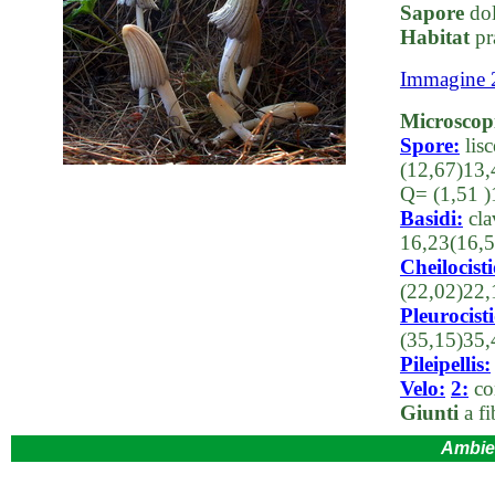
Sapore
dol
Habitat
pr
Immagine 
Microscop
Spore:
lisc
(12,67)13,
Q= (1,51 )
Basidi:
cla
16,23(16,
Cheilocisti
(22,02)22
Pleurocisti
(35,15)35,
Pileipellis:
Velo:
2:
com
Giunti
a fi
Ambie