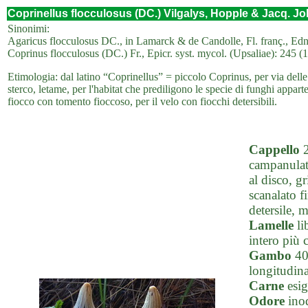
Coprinellus flocculosus (DC.) Vilgalys, Hopple & Jacq. J
Sinonimi:
Agaricus flocculosus DC., in Lamarck & de Candolle, Fl. franç., Edn 
Coprinus flocculosus (DC.) Fr., Epicr. syst. mycol. (Upsaliae): 245 
Etimologia: dal latino “Coprinellus” = piccolo Coprinus, per via del
sterco, letame, per l'habitat che prediligono le specie di funghi appar
fiocco con tomento fioccoso, per il velo con fiocchi detersibili.
Cappello
2
campanulato
al disco, gr
scanalato f
detersile, 
Lamelle
lib
intero più 
Gambo
40-
longitudina
Carne
esig
Odore
ino