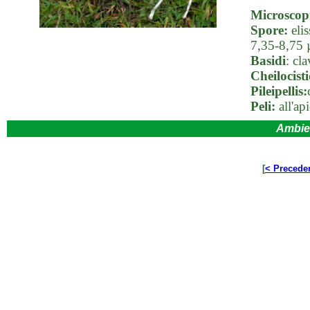
Microscop
Spore:
elis
7,35-8,75
Basidi
: cl
Cheilocisti
Pileipellis:
Peli:
all'ap
Ambie
[
< Precede