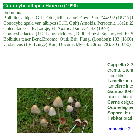
Conocybe albipes Hauskn (1998)
Sinonimi:
Bolbitius albipes G.H. Otth, Mitt. naturf. Ges. Bern 744: 92 (1871) [
Conocybe apala var. albipes (G.H. Otth) Arnolds, Persoonia 18(2): 2
Galera lactea J.E. Lange, Fl. Agaric. Danic. 4: 33 (1940)
Conocybe lactea (J.E. Lange) Métrod, Bull. trimest. Soc. mycol. Fr. 
Bolbitius tener Berk.Broome, Outl. Brit. Fung. (London): 183 (1860
var.lacteus (J.E. Lange) Bon, Docums Mycol. 20(no. 78): 39 (1990)
Cappello
8-2
crema, a temp
l'umidità.
Lamelle
adnat
lamellare int
Gambo
40-80
bianco, bian
Carne
esigua
Odore
legge
Sapore
dolce
Habitat
prati
Immagine 2