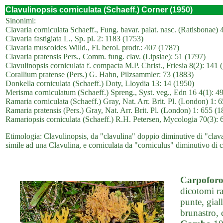
Clavulinopsis corniculata (Schaeff.) Corner (1950)
Sinonimi:
Clavaria corniculata Schaeff., Fung. bavar. palat. nasc. (Ratisbonae) 
Clavaria fastigiata L., Sp. pl. 2: 1183 (1753)
Clavaria muscoides Willd., Fl. berol. prodr.: 407 (1787)
Clavaria pratensis Pers., Comm. fung. clav. (Lipsiae): 51 (1797)
Clavulinopsis corniculata f. compacta M.P. Christ., Friesia 8(2): 141
Corallium pratense (Pers.) G. Hahn, Pilzsammler: 73 (1883)
Donkella corniculata (Schaeff.) Doty, Lloydia 13: 14 (1950)
Merisma corniculatum (Schaeff.) Spreng., Syst. veg., Edn 16 4(1): 4
Ramaria corniculata (Schaeff.) Gray, Nat. Arr. Brit. Pl. (London) 1: 
Ramaria pratensis (Pers.) Gray, Nat. Arr. Brit. Pl. (London) 1: 655 (
Ramariopsis corniculata (Schaeff.) R.H. Petersen, Mycologia 70(3): 
Etimologia: Clavulinopsis, da "clavulina" doppio diminutive di "clava"
simile ad una Clavulina, e corniculata da "corniculus" diminutivo di c
Carpofor
dicotomi ra
punte, giall
brunastro, 