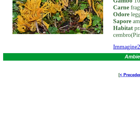
Gambo
10-
Carne
fragi
Odore
legg
Sapore
ama
Habitat
pr
cembro(Pin
Immagine
Ambie
[
< Precede