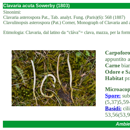
Clavaria acuta Sowerby (1803)
Sinonimi:
Clavaria asterospora Pat., Tab. analyt. Fung. (Paris)(6): 568 (1887)
Clavulinopsis asterospora (Pat.) Corner, Monograph of Clavaria and
Etimologia: Clavaria, dal latino da “cláva”= clava, mazza, per la forma
Carpofor
appuntito a
Carne
bian
Odore e S
Habitat
pr
Microacop
Spore:
sub
(5,37)5,59
Basidi:
cil
53,56(53,9
Ambie