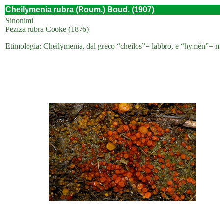
Cheilymenia rubra (Roum.) Boud. (1907)
Sinonimi
Peziza rubra Cooke (1876)
Etimologia: Cheilymenia, dal greco “cheilos”= labbro, e “hymén”= memb