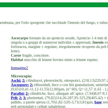
rana, per l'orlo sporgente che racchiude l'imenio del fungo, e rubra da
Ascocarpo
formato da un apotecio sessile, Apotecio 1-4 mm di 
singola o a gruppi di numerosi individui ± appressati,
Imenio
ro
forforacea, margine ± regolare, irregolarmente ricoperto da peli 
lente).
Carne
fragile, concolore.
Habitat
mucchio di letame bovino misto a letame equino.
Immagine2
Microscopia:
Aschi:
2:
cilindracei, pleurorinchi, ottosporici, (218,13)220,
Ascospore:
2:
ellissoidali, lisce o con fini granulazioni, uniser
(9,65)10,41-11,12-11,55(12,00)µm, (n° 60), Q= (1,57 )1,61 - 1
Parafisi:
2:
cilindriche, lisce, allargate all’ apice, (7,94)8,07-
Peli:
2:
3:
plurisettati, (79,82)114,26-287,95-325,29(405,42) ×
pallido, a parete spessa (1,70)1,82-3,05-3,71(3,81)µm,
base
semp
peli arrotondati e cellule subglobose.