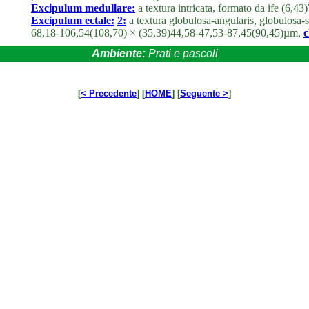
Excipulum medullare:
a textura intricata, formato da ife (6,
Excipulum ectale:
2:
a textura globulosa-angularis, globulosa-
68,18-106,54(108,70) × (35,39)44,58-47,53-87,45(90,45)µm,
c
Ambiente:
Prati e pascoli
[
< Precedente
] [
HOME
] [
Seguente >
]