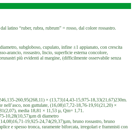
l latino “ruber, rubra, rubrum” = rosso, dal colore rossastro.
diametro, subgloboso, cupulato, infine ±1 appianato, con crescita
sso-arancio, rossastro, liscio, superficie esterna concolore,
brunastri più evidenti al margine, (difficilmente osservabile senza
97-246,135-260,95(268,11) × (13,73)14,43-15,975-18,33(21,67)230m.
iate nell’asco, non guttulate, (16,08)17,72-18,76-19,91(21,20) ×
,81(2,07), media 18,81 × 11,53 µ, Qm= 1,71.
9,175-10,28(10,57)µm di diametro
 (14,08)16,71-19,925-24,74(29,37)µm, bruno rossastro, bruno
lice e spesso tronca, raramente biforcata, irregolari e frammisti con