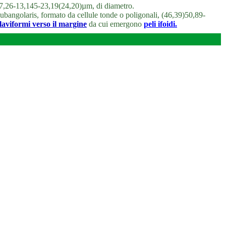
43)7,26-13,145-23,19(24,20)µm, di diametro.
subangolaris, formato da cellule tonde o poligonali, (46,39)50,89-
laviformi verso il margine
da cui emergono
peli ifoidi.