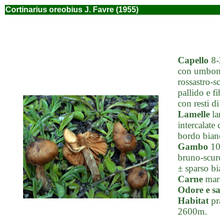
Cortinarius oreobius J. Favre (1955)
Capello
8-
con umbone
rossastro-s
pallido e f
con resti di
Lamelle
la
intercalate
bordo bian
Gambo
10-
bruno-scuro
± sparso bi
Carne
marr
Odore e s
Habitat
pra
2600m.