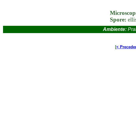
Microscop
Spore:
elli
Ambiente:
Prat
[
< Precede