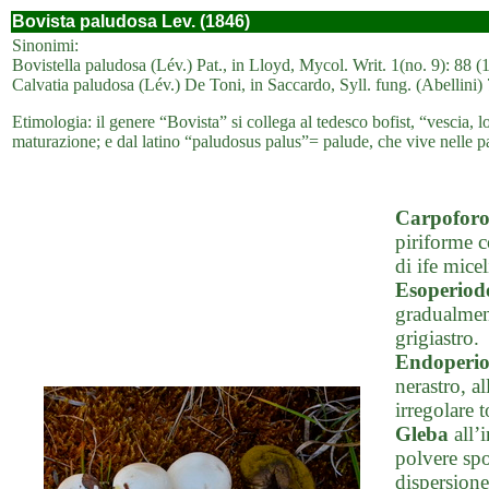
Bovista paludosa Lev. (1846)
Sinonimi:
Bovistella paludosa (Lév.) Pat., in Lloyd, Mycol. Writ. 1(no. 9): 88 (
Calvatia paludosa (Lév.) De Toni, in Saccardo, Syll. fung. (Abellini)
Etimologia: il genere “Bovista” si collega al tedesco bofist, “vescia, l
maturazione; e dal latino “paludosus palus”= palude, che vive nelle 
Carpofor
piriforme c
di ife micel
Esoperiod
gradualment
grigiastro.
Endoperi
nerastro, a
irregolare 
Gleba
all’i
polvere spo
dispersione