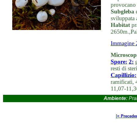
provocano p
Subgleba
d
sviluppata 
Habitat
pr
2650m.,Pa
Immagine 
Microscop
Spore:
2:
g
resti di st
Capillizio:
ramificati
11,07-11,3
Ambiente:
Prat
[
< Precede