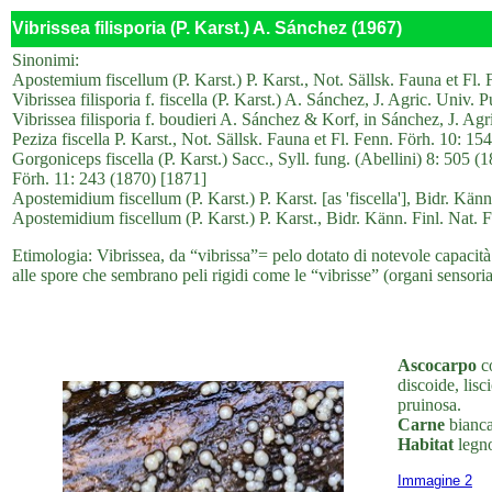
Vibrissea filisporia (P. Karst.) A. Sánchez (1967)
Sinonimi:
Apostemium fiscellum (P. Karst.) P. Karst., Not. Sällsk. Fauna et Fl. 
Vibrissea filisporia f. fiscella (P. Karst.) A. Sánchez, J. Agric. Univ.
Vibrissea filisporia f. boudieri A. Sánchez & Korf, in Sánchez, J. Ag
Peziza fiscella P. Karst., Not. Sällsk. Fauna et Fl. Fenn. Förh. 10: 15
Gorgoniceps fiscella (P. Karst.) Sacc., Syll. fung. (Abellini) 8: 505 (
Förh. 11: 243 (1870) [1871]
Apostemidium fiscellum (P. Karst.) P. Karst. [as 'fiscella'], Bidr. Kän
Apostemidium fiscellum (P. Karst.) P. Karst., Bidr. Känn. Finl. Nat. F
Etimologia: Vibrissea, da “vibrissa”= pelo dotato di notevole capacità 
alle spore che sembrano peli rigidi come le “vibrisse” (organi sensorial
Ascocarpo
co
discoide, lisc
pruinosa.
Carne
bianca
Habitat
legno
Immagine 2