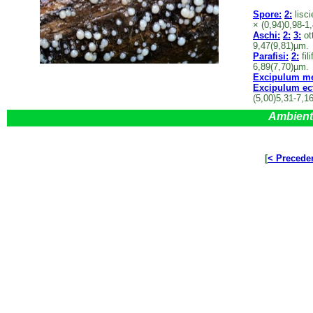
Spore:
2:
lisci
× (0,94)0,98-1
Aschi:
2:
3:
ot
9,47(9,81)µm.
Parafisi:
2:
fil
6,89(7,70)µm.
Excipulum me
Excipulum ect
(5,00)5,31-7,1
Ambient
[
< Precede