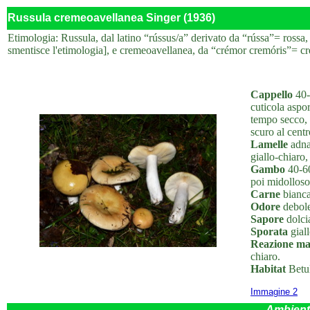
Russula cremeoavellanea Singer (1936)
Etimologia: Russula, dal latino “rússus/a” derivato da “rússa”= rossa
smentisce l'etimologia], e cremeoavellanea, da “crémor cremóris”= cr
Cappello
40-
cuticola aspo
tempo secco, 
scuro al cent
Lamelle
adnat
giallo-chiaro,
Gambo
40-60
poi midolloso
Carne
bianca
Odore
debole
Sapore
dolcia
Sporata
giall
Reazione ma
chiaro.
Habitat
Betul
Immagine 2
Ambient