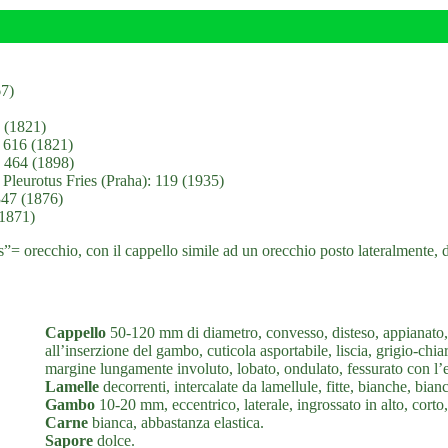
67)
6 (1821)
: 616 (1821)
: 464 (1898)
: Pleurotus Fries (Praha): 119 (1935)
347 (1876)
(1871)
= orecchio, con il cappello simile ad un orecchio posto lateralmente, di f
Cappello
50-120 mm di diametro, convesso, disteso, appianato, 
all’inserzione del gambo, cuticola asportabile, liscia, grigio-chia
margine lungamente involuto, lobato, ondulato, fessurato con l’e
Lamelle
decorrenti, intercalate da lamellule, fitte, bianche, bianc
Gambo
10-20 mm, eccentrico, laterale, ingrossato in alto, cort
Carne
bianca, abbastanza elastica.
Sapore
dolce.