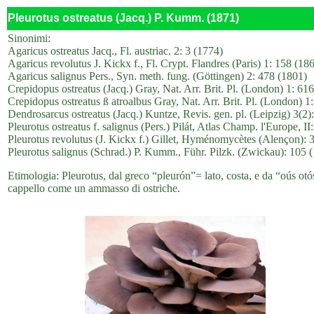
Pleurotus ostreatus (Jacq.) P. Kumm. (1871)
Sinonimi:
Agaricus ostreatus Jacq., Fl. austriac. 2: 3 (1774)
Agaricus revolutus J. Kickx f., Fl. Crypt. Flandres (Paris) 1: 158 (18
Agaricus salignus Pers., Syn. meth. fung. (Göttingen) 2: 478 (1801)
Crepidopus ostreatus (Jacq.) Gray, Nat. Arr. Brit. Pl. (London) 1: 61
Crepidopus ostreatus ß atroalbus Gray, Nat. Arr. Brit. Pl. (London) 1
Dendrosarcus ostreatus (Jacq.) Kuntze, Revis. gen. pl. (Leipzig) 3(2)
Pleurotus ostreatus f. salignus (Pers.) Pilát, Atlas Champ. l'Europe, II
Pleurotus revolutus (J. Kickx f.) Gillet, Hyménomycètes (Alençon): 
Pleurotus salignus (Schrad.) P. Kumm., Führ. Pilzk. (Zwickau): 105 
Etimologia: Pleurotus, dal greco “pleurón”= lato, costa, e da “oús otós”
cappello come un ammasso di ostriche.