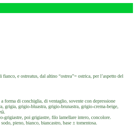
ianco, e ostreatus, dal altino “ostrea”= ostrica, per l’aspetto del
a forma di conchiglia, di ventaglio, sovente con depressione
ra, grigia, grigio-bluastra, grigio-brunastra, grigio-crema-beige,
tà.
o-grigiastre, poi grigiastre, filo lamellare intero, concolore.
o, sodo, pieno, bianco, biancastro, base ± tomentosa.