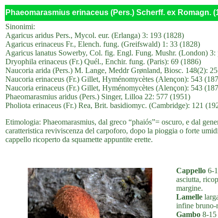
Phaeomarasmius erinaceus (Pers.) Scherff. ex Romagn. (
Sinonimi:
Agaricus aridus Pers., Mycol. eur. (Erlanga) 3: 193 (1828)
Agaricus erinaceus Fr., Elench. fung. (Greifswald) 1: 33 (1828)
Agaricus lanatus Sowerby, Col. fig. Engl. Fung. Mushr. (London) 3: 
Dryophila erinaceus (Fr.) Quél., Enchir. fung. (Paris): 69 (1886)
Naucoria arida (Pers.) M. Lange, Meddr Grønland, Biosc. 148(2): 25
Naucoria erinaceus (Fr.) Gillet, Hyménomycètes (Alençon): 543 (18
Naucoria erinaceus (Fr.) Gillet, Hyménomycètes (Alençon): 543 (1876
Phaeomarasmius aridus (Pers.) Singer, Lilloa 22: 577 (1951)
Pholiota erinaceus (Fr.) Rea, Brit. basidiomyc. (Cambridge): 121 (19
Etimologia: Phaeomarasmius, dal greco “phaiós”= oscuro, e dal gene
caratteristica reviviscenza del carpoforo, dopo la pioggia o forte umidi
cappello ricoperto da squamette appuntite erette.
Cappello
6-1
asciutta, rico
margine.
Lamelle
larga
infine bruno-r
Gambo
8-15 