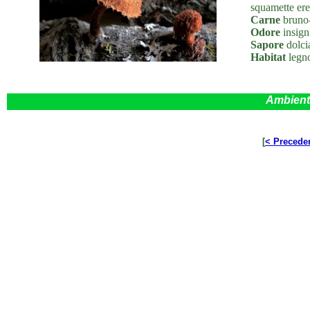
squamette ere
Carne
bruno-
Odore
insigni
Sapore
dolcia
Habitat
legno
Ambient
[
< Precede