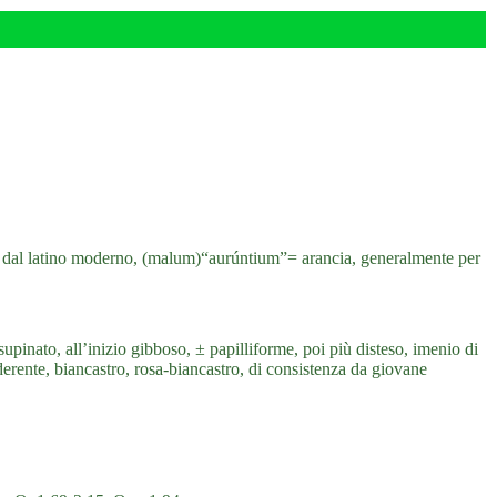
a, dal latino moderno, (malum)“aurúntium”= arancia, generalmente per
inato, all’inizio gibboso, ± papilliforme, poi più disteso, imenio di
aderente, biancastro, rosa-biancastro, di consistenza da giovane