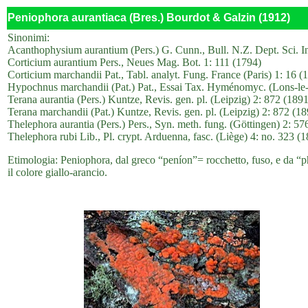
Peniophora aurantiaca (Bres.) Bourdot & Galzin (1912)
Sinonimi:
Acanthophysium aurantium (Pers.) G. Cunn., Bull. N.Z. Dept. Sci. Ind
Corticium aurantium Pers., Neues Mag. Bot. 1: 111 (1794)
Corticium marchandii Pat., Tabl. analyt. Fung. France (Paris) 1: 16 (
Hypochnus marchandii (Pat.) Pat., Essai Tax. Hyménomyc. (Lons-le-
Terana aurantia (Pers.) Kuntze, Revis. gen. pl. (Leipzig) 2: 872 (1891
Terana marchandii (Pat.) Kuntze, Revis. gen. pl. (Leipzig) 2: 872 (18
Thelephora aurantia (Pers.) Pers., Syn. meth. fung. (Göttingen) 2: 57
Thelephora rubi Lib., Pl. crypt. Arduenna, fasc. (Liège) 4: no. 323 (
Etimologia: Peniophora, dal greco “peníon”= rocchetto, fuso, e da “p
il colore giallo-arancio.