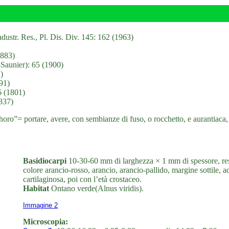
ustr. Res., Pl. Dis. Div. 145: 162 (1963)
1883)
Saunier): 65 (1900)
)
91)
6 (1801)
1837)
horo”= portare, avere, con sembianze di fuso, o rocchetto, e aurantiac
Basidiocarpi
10-30-60 mm di larghezza × 1 mm di spessore, resup
colore arancio-rosso, arancio, arancio-pallido, margine sottile, 
cartilaginosa, poi con l’età crostaceo.
Habitat
Ontano verde(Alnus viridis).
Immagine 2
Microscopia: