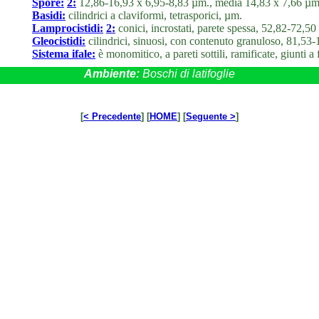
Spore:
2:
12,86-16,93 x 6,95-8,83 µm., media 14,83 x 7,66 µm.
Basidi:
cilindrici a claviformi, tetrasporici, µm.
Lamprocistidi:
2:
conici, incrostati, parete spessa, 52,82-72,5
Gleocistidi:
cilindrici, sinuosi, con contenuto granuloso, 81,53
Sistema ifale:
è monomitico, a pareti sottili, ramificate, giunti 
Ambiente:
Boschi di latifoglie
[
< Precedente
] [
HOME
] [
Seguente >
]