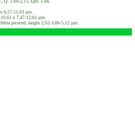
, Q. 1,69-2,15, Qm. 1,94.
0 x 6,57-11,93 µm.
-110,61 x 7,47-12,61 µm.
a fibbia presenti, larghe 2,62-3.86-5,12 µm.