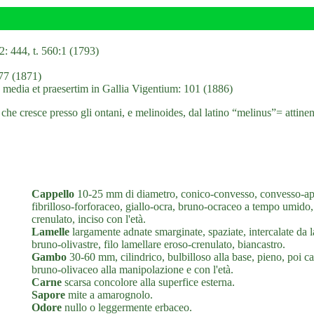
2: 444, t. 560:1 (1793)
 77 (1871)
media et praesertim in Gallia Vigentium: 101 (1886)
he cresce presso gli ontani, e melinoides, dal latino “melinus”= attinen
Cappello
10-25 mm di diametro, conico-convesso, convesso-app
fibrilloso-forforaceo, giallo-ocra, bruno-ocraceo a tempo umido
crenulato, inciso con l'età.
Lamelle
largamente adnate smarginate, spaziate, intercalate da l
bruno-olivastre, filo lamellare eroso-crenulato, biancastro.
Gambo
30-60 mm, cilindrico, bulbilloso alla base, pieno, poi ca
bruno-olivaceo alla manipolazione e con l'età.
Carne
scarsa concolore alla superfice esterna.
Sapore
mite a amarognolo.
Odore
nullo o leggermente erbaceo.