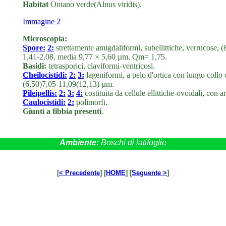
Habitat
Ontano verde(Alnus viridis).
Immagine 2
Microscopia:
Spore:
2:
strettamente amigdaliformi, subellittiche, verrucose
1,41-2,08, media 9,77 × 5,60 µm, Qm= 1,75.
Basidi:
tetrasporici, claviformi-ventricosi.
Cheilocistidi:
2:
3:
lageniformi, a pelo d'ortica con lungo collo
(6,50)7,05-11,09(12,13) µm.
Pileipellis:
2:
3:
4:
costituita da cellule ellittiche-ovoidali, con ar
Caulocistidi:
2:
polimorfi.
Giunti a fibbia presenti
.
Ambiente:
Boschi di latifoglie
[
< Precedente
] [
HOME
] [
Seguente >
]