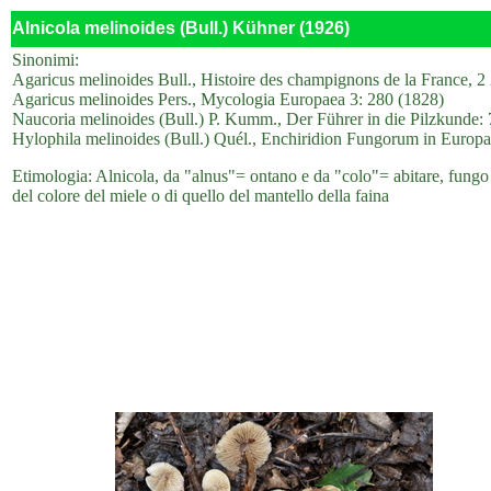
Alnicola melinoides (Bull.) Kühner (1926)
Sinonimi:
Agaricus melinoides Bull., Histoire des champignons de la France, 2 
Agaricus melinoides Pers., Mycologia Europaea 3: 280 (1828)
Naucoria melinoides (Bull.) P. Kumm., Der Führer in die Pilzkunde:
Hylophila melinoides (Bull.) Quél., Enchiridion Fungorum in Europa 
Etimologia: Alnicola, da "alnus"= ontano e da "colo"= abitare, fungo c
del colore del miele o di quello del mantello della faina