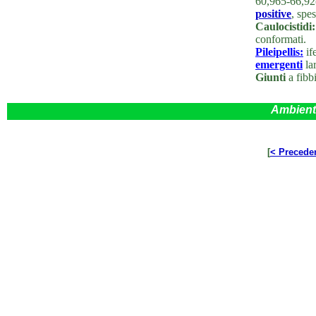
60,965-66,92
positive
, spe
Caulocistidi:
conformati.
Pileipellis:
if
emergenti
la
Giunti
a fibbi
Ambient
[
< Precede