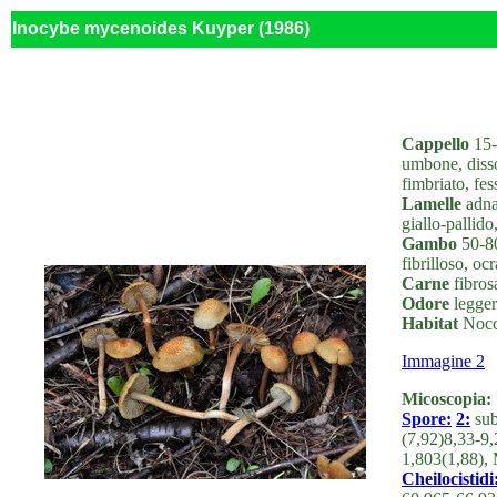
Inocybe mycenoides Kuyper (1986)
Cappello
15-
umbone, disso
fimbriato, fes
Lamelle
adnat
giallo-pallido
Gambo
50-80
fibrilloso, o
Carne
fibrosa
Odore
legger
Habitat
Nocci
Immagine 2
Micoscopia:
Spore:
2:
sub
(7,92)8,33-9,
1,803(1,88),
Cheilocistidi