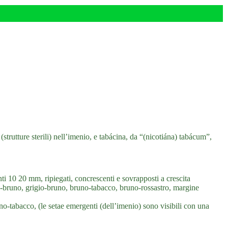
rutture sterili) nell’imenio, e tabácina, da “(nicotiána) tabácum”,
ti 10 20 mm, ripiegati, concrescenti e sovrapposti a crescita
stro-bruno, grigio-bruno, bruno-tabacco, bruno-rossastro, margine
o-tabacco, (le setae emergenti (dell’imenio) sono visibili con una