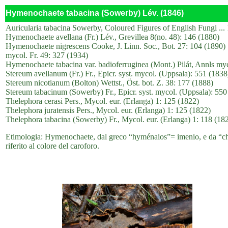
Hymenochaete tabacina (Sowerby) Lév. (1846)
Auricularia tabacina Sowerby, Coloured Figures of English Fungi ...
Hymenochaete avellana (Fr.) Lév., Grevillea 8(no. 48): 146 (1880)
Hymenochaete nigrescens Cooke, J. Linn. Soc., Bot. 27: 104 (1890)
mycol. Fr. 49: 327 (1934)
Hymenochaete tabacina var. badioferruginea (Mont.) Pilát, Annls myc
Stereum avellanum (Fr.) Fr., Epicr. syst. mycol. (Uppsala): 551 (1838
Stereum nicotianum (Bolton) Wettst., Öst. bot. Z. 38: 177 (1888)
Stereum tabacinum (Sowerby) Fr., Epicr. syst. mycol. (Uppsala): 550
Thelephora cerasi Pers., Mycol. eur. (Erlanga) 1: 125 (1822)
Thelephora juratensis Pers., Mycol. eur. (Erlanga) 1: 125 (1822)
Thelephora tabacina (Sowerby) Fr., Mycol. eur. (Erlanga) 1: 118 (18
Etimologia: Hymenochaete, dal greco “hyménaios”= imenio, e da “chaete
riferito al colore del caroforo.