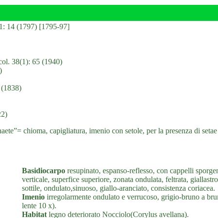
 1: 14 (1797) [1795-97]
ol. 38(1): 65 (1940)
)
 (1838)
22)
”= chioma, capigliatura, imenio con setole, per la presenza di setae (st
Basidiocarpo
resupinato, espanso-reflesso, con cappelli sporgen
verticale, superfice superiore, zonata ondulata, feltrata, gialla
sottile, ondulato,sinuoso, giallo-aranciato, consistenza coriacea.
Imenio
irregolarmente ondulato e verrucoso, grigio-bruno a brun
lente 10 x).
Habitat
legno deteriorato Nocciolo(Corylus avellana).