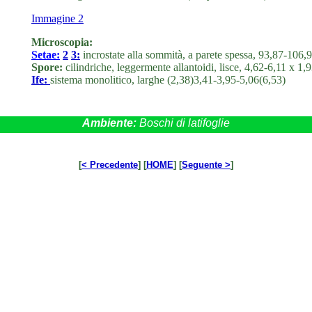
Immagine 2
Microscopia:
Setae:
2
3:
incrostate alla sommità, a parete spessa, 93,87-106,
Spore:
cilindriche, leggermente allantoidi, lisce, 4,62-6,11 x 1
Ife:
sistema monolitico, larghe (2,38)3,41-3,95-5,06(6,53)
Ambiente:
Boschi di latifoglie
[
< Precedente
] [
HOME
] [
Seguente >
]