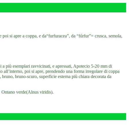
e poi si apre a coppa, e da“furfuracea”, da “fúrfur”= crusca, semola,
i a più esemplari ravvicinati, e apressati, Apotecio 5-20 mm di
to all’interno, poi si apre, prendendo una forma irregolare di coppa
, bruno, bruno-scuro, superficie esterna più chiara decorata da
 Ontano verde(Alnus viridis).