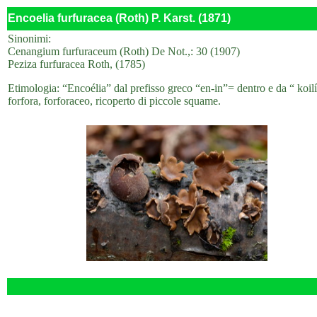
Encoelia furfuracea (Roth) P. Karst. (1871)
Sinonimi:
Cenangium furfuraceum (Roth) De Not.,: 30 (1907)
Peziza furfuracea Roth, (1785)
Etimologia: “Encoélia” dal prefisso greco “en-in”= dentro e da “ koilí
forfora, forforaceo, ricoperto di piccole squame.