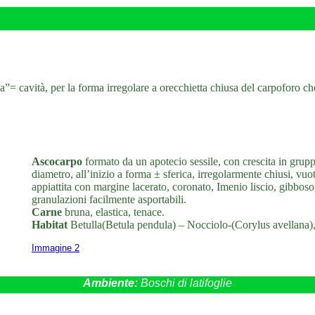
a”= cavità, per la forma irregolare a orecchietta chiusa del carpoforo ch
Ascocarpo
formato da un apotecio sessile, con crescita in grupp
diametro, all’inizio a forma ± sferica, irregolarmente chiusi, vuo
appiattita con margine lacerato, coronato, Imenio liscio, gibboso
granulazioni facilmente asportabili.
Carne
bruna, elastica, tenace.
Habitat
Betulla(Betula pendula) – Nocciolo-(Corylus avellana),
Immagine 2
Ambiente:
Boschi di latifoglie