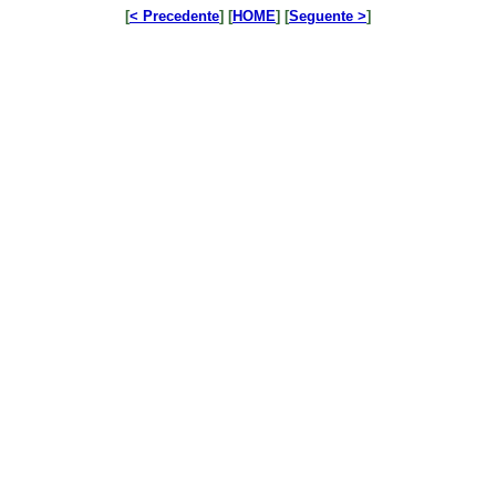
[
< Precedente
] [
HOME
] [
Seguente >
]