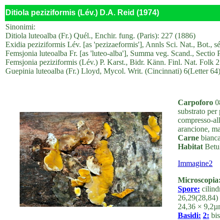
Ditiola peziziformis (Lév.) D.A. Reid (1974)
Sinonimi:
Ditiola luteoalba (Fr.) Quél., Enchir. fung. (Paris): 227 (1886)
Exidia peziziformis Lév. [as 'pezizaeformis'], Annls Sci. Nat., Bot., s
Femsjonia luteoalba Fr. [as 'luteo-alba'], Summa veg. Scand., Sectio
Femsjonia peziziformis (Lév.) P. Karst., Bidr. Känn. Finl. Nat. Folk 
Guepinia luteoalba (Fr.) Lloyd, Mycol. Writ. (Cincinnati) 6(Letter 64
Carpoforo
08
substrato per 
compresso-all
arancione, ma
Carne
bianca
Habitat
Betul
Immagine2
Microscopia
Spore:
cilind
26,29(28,84) 
24,36 × 9,2µ
Basidi:
2:
bis