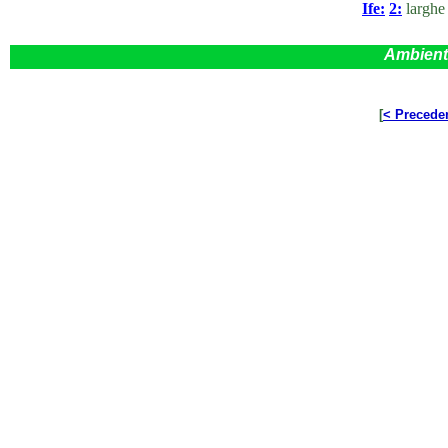
Ife:
2:
larghe 
Ambient
[
< Precede