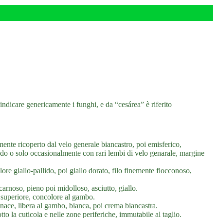
indicare genericamente i funghi, e da “cesárea” è riferito
nte ricoperto dal velo generale biancastro, poi emisferico,
udo o solo occasionalmente con rari lembi di velo genarale, margine
colore giallo-pallido, poi giallo dorato, filo finemente flocconoso,
arnoso, pieno poi midolloso, asciutto, giallo.
 superiore, concolore al gambo.
nace, libera al gambo, bianca, poi crema biancastra.
to la cuticola e nelle zone periferiche, immutabile al taglio.