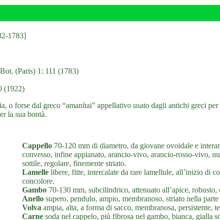
782-1783]
ot. (Paris) 1: 111 (1783)
0 (1922)
, o forse dal greco “amanítai” appellativo usato dagli antichi greci per 
r la sua bontà.
Cappello
70-120 mm di diametro, da giovane ovoidale e interame
convesso, infine appianato, arancio-vivo, arancio-rosso-vivo, n
sottile, regolare, finemente striato.
Lamelle
libere, fitte, intercalate da rare lamellule, all’inizio di 
concolore.
Gambo
70-130 mm, subcilindrico, attenuato all’apice, robusto, c
Anello
supero, pendulo, ampio, membranoso, striato nella parte
Volva
ampia, alta, a forma di sacco, membranosa, persistente, te
Carne
soda nel cappelo, più fibrosa nel gambo, bianca, gialla sot