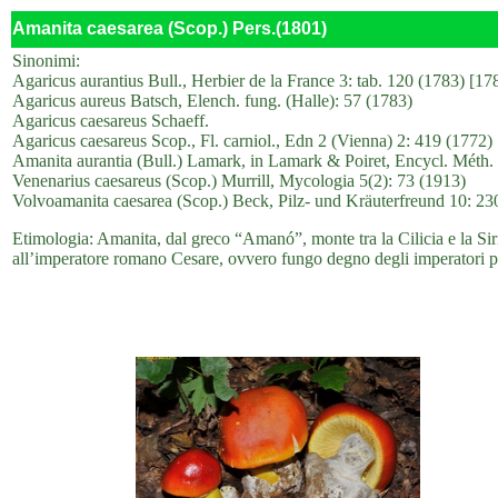
Amanita caesarea (Scop.) Pers.(1801)
Sinonimi:
Agaricus aurantius Bull., Herbier de la France 3: tab. 120 (1783) [1
Agaricus aureus Batsch, Elench. fung. (Halle): 57 (1783)
Agaricus caesareus Schaeff.
Agaricus caesareus Scop., Fl. carniol., Edn 2 (Vienna) 2: 419 (1772)
Amanita aurantia (Bull.) Lamark, in Lamark & Poiret, Encycl. Méth. B
Venenarius caesareus (Scop.) Murrill, Mycologia 5(2): 73 (1913)
Volvoamanita caesarea (Scop.) Beck, Pilz- und Kräuterfreund 10: 23
Etimologia: Amanita, dal greco “Amanó”, monte tra la Cilicia e la Siria
all’imperatore romano Cesare, ovvero fungo degno degli imperatori pe