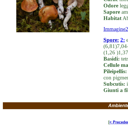
Odore
legg
Sapore
ama
Habitat
Ab
Immagine
Spore:
2:
e
(6,81)7,04
(1,26 )1,3
Basidi:
tet
Cellule ma
Pileipellis:
con pigment
Subcutis:
i
Giunti a f
Ambient
[
< Precede