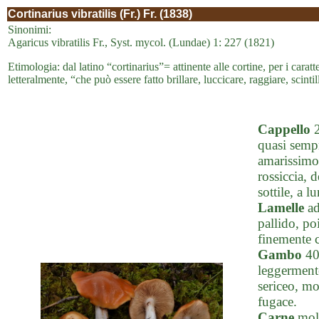
Cortinarius vibratilis (Fr.) Fr. (1838)
Sinonimi:
Agaricus vibratilis Fr., Syst. mycol. (Lundae) 1: 227 (1821)
Etimologia: dal latino “cortinarius”= attinente alle cortine, per i caratte
letteralmente, “che può essere fatto brillare, luccicare, raggiare, scintil
Cappello
2
quasi sempr
amarissimo a
rossiccia, 
sottile, a l
Lamelle
ad
pallido, po
finemente c
Gambo
40-
leggermente
sericeo, mo
fugace.
Carne
moll