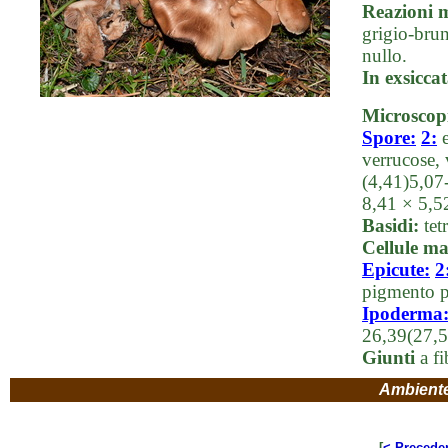
Reazioni 
grigio-brun
nullo.
In exsicca
Microscop
Spore:
2:
e
verrucose, 
(4,41)5,07
8,41 × 5,
Basidi:
tet
Cellule ma
Epicute:
2
pigmento pa
Ipoderma
26,39(27,5
Giunti
a fi
Ambient
[
< Precede