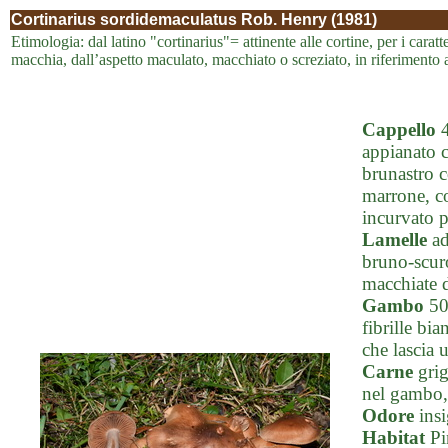
Cortinarius sordidemaculatus Rob. Henry (1981)
Etimologia: dal latino "cortinarius"= attinente alle cortine, per i cara
macchia, dall’aspetto maculato, macchiato o screziato, in riferimento a
Cappello
4
appianato c
brunastro c
marrone, co
incurvato po
Lamelle
ad
bruno-scuro
macchiate d
Gambo
50
fibrille bi
che lascia 
Carne
gri
nel gambo, 
Odore
insi
Habitat
Pi