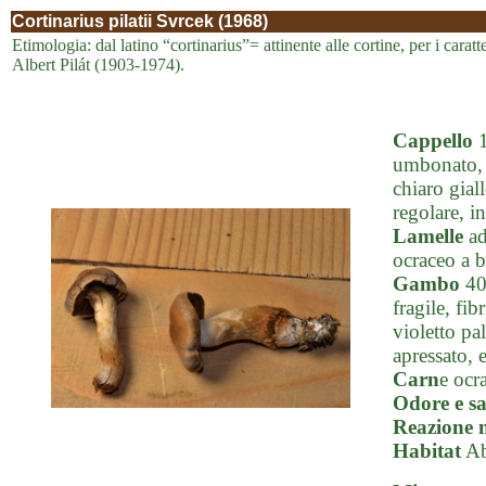
Cortinarius pilatii Svrcek (1968)
Etimologia: dal latino “cortinarius”= attinente alle cortine, per i carat
Albert Pilát (1903-1974).
Cappello
1
umbonato, 
chiaro gial
regolare, in
Lamelle
ad
ocraceo a b
Gambo
40-
fragile, fi
violetto pa
apressato, e
Carn
e ocr
Odore e s
Reazione 
Habitat
Ab