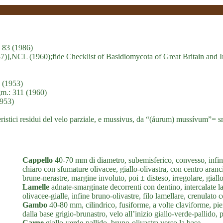
: 83 (1986)
887)],NCL (1960);fide Checklist of Basidiomycota of Great Britain and 
 (1953)
m.: 311 (1960)
953)
tteristici residui del velo parziale, e mussivus, da “(áurum) mussívum”= sm
Cappello
40-70 mm di diametro, subemisferico, convesso, infine
chiaro con sfumature olivacee, giallo-olivastra, con centro aranc
brune-nerastre, margine involuto, poi ± disteso, irregolare, gial
Lamelle
adnate-smarginate decorrenti con dentino, intercalate la
olivacee-gialle, infine bruno-olivastre, filo lamellare, crenulato
Gambo
40-80 mm, cilindrico, fusiforme, a volte claviforme, pien
dalla base grigio-brunastro, velo all’inizio giallo-verde-pallido, p
Carne
giallo-verde-pallido, bruno-olivastra verso la base.