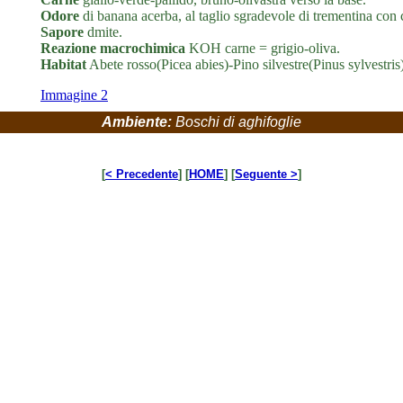
Odore
di banana acerba, al taglio sgradevole di trementina con
Sapore
dmite.
Reazione macrochimica
KOH carne = grigio-oliva.
Habitat
Abete rosso(Picea abies)-Pino silvestre(Pinus sylvestris)
Immagine 2
Ambiente:
Boschi di aghifoglie
[
< Precedente
] [
HOME
] [
Seguente >
]