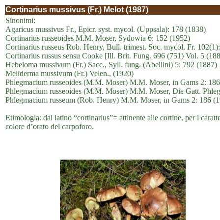
Cortinarius mussivus (Fr.) Melot (1987)
Sinonimi:
Agaricus mussivus Fr., Epicr. syst. mycol. (Uppsala): 178 (1838)
Cortinarius russeoides M.M. Moser, Sydowia 6: 152 (1952)
Cortinarius russeus Rob. Henry, Bull. trimest. Soc. mycol. Fr. 102(1)
Cortinarius russus sensu Cooke [Ill. Brit. Fung. 696 (751) Vol. 5 (1
Hebeloma mussivum (Fr.) Sacc., Syll. fung. (Abellini) 5: 792 (1887)
Meliderma mussivum (Fr.) Velen., (1920)
Phlegmacium russeoides (M.M. Moser) M.M. Moser, in Gams 2: 186
Phlegmacium russeoides (M.M. Moser) M.M. Moser, Die Gatt. Phleg
Phlegmacium russeum (Rob. Henry) M.M. Moser, in Gams 2: 186 (1
Etimologia: dal latino “cortinarius”= attinente alle cortine, per i cara
colore d’orato del carpoforo.