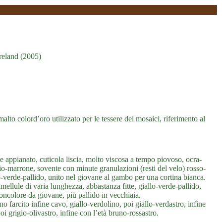
Ireland (2005)
alto colord’oro utilizzato per le tessere dei mosaici, riferimento al
 appianato, cuticola liscia, molto viscosa a tempo piovoso, ocra-
io-marrone, sovente con minute granulazioni (resti del velo) rosso-
lo-verde-pallido, unito nel giovane al gambo per una cortina bianca.
mellule di varia lunghezza, abbastanza fitte, giallo-verde-pallido,
 concolore da giovane, più pallido in vecchiaia.
o farcito infine cavo, giallo-verdolino, poi giallo-verdastro, infine
oi grigio-olivastro, infine con l’età bruno-rossastro.