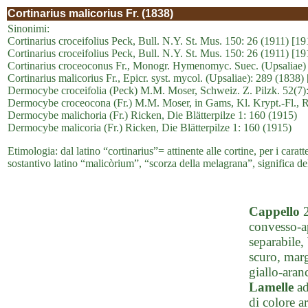
Cortinarius malicorius Fr. (1838)
Sinonimi:
Cortinarius croceifolius Peck, Bull. N.Y. St. Mus. 150: 26 (1911) [19
Cortinarius croceifolius Peck, Bull. N.Y. St. Mus. 150: 26 (1911) [191
Cortinarius croceoconus Fr., Monogr. Hymenomyc. Suec. (Upsaliae) 
Cortinarius malicorius Fr., Epicr. syst. mycol. (Upsaliae): 289 (1838)
Dermocybe croceifolia (Peck) M.M. Moser, Schweiz. Z. Pilzk. 52(7)
Dermocybe croceocona (Fr.) M.M. Moser, in Gams, Kl. Krypt.-Fl., Re
Dermocybe malichoria (Fr.) Ricken, Die Blätterpilze 1: 160 (1915)
Dermocybe malicoria (Fr.) Ricken, Die Blätterpilze 1: 160 (1915)
Etimologia: dal latino “cortinarius”= attinente alle cortine, per i caratte
sostantivo latino “malicòrium”, “scorza della melagrana”, significa de
Cappello
2
convesso-ap
separabile,
scuro, mar
giallo-aran
Lamelle
ad
di colore a