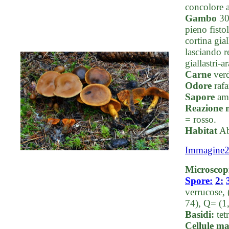
concolore a
Gambo
30-
pieno fisto
cortina gia
lasciando r
giallastri-a
Carne
verd
Odore
rafa
Sapore
am
Reazione 
= rosso.
Habitat
Ab
Immagine
Microscop
Spore:
2:
verrucose,
74), Q= (1
Basidi:
tet
Cellule ma