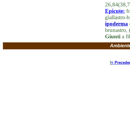
26,84(38,7
Epicute:
fo
giallastro-
ipoderma
brunastro,
Giunti
a fi
Ambient
[
< Precede