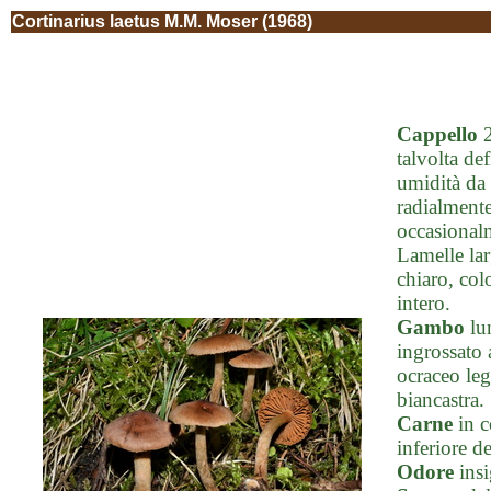
Cortinarius laetus M.M. Moser (1968)
Cappello
2
talvolta de
umidità da 
radialmente
occasionalm
Lamelle lar
chiaro, col
intero.
Gambo
lun
ingrossato 
ocraceo leg
biancastra.
Carne
in 
inferiore d
Odore
insi