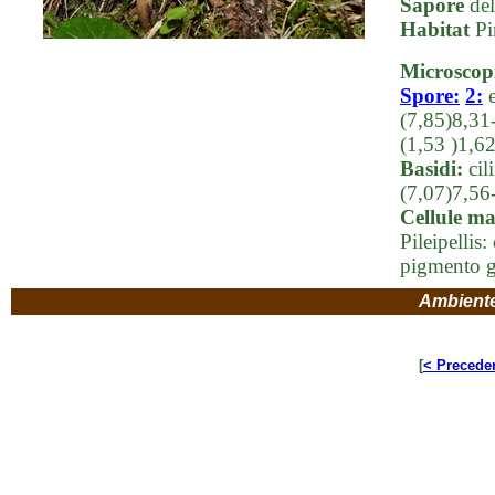
Sapore
del
Habitat
Pi
Microscop
Spore:
2:
(7,85)8,31
(1,53 )1,6
Basidi:
cil
(7,07)7,56
Cellule ma
Pileipellis
pigmento gi
Ambient
[
< Precede