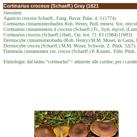
Cortinarius croceus (Schaeff.) Gray (1821
Sinonimi:
Agaricus croceus Schaeff., Fung. Bavar. Palat. 4: 3 (1774)
Cortinarius cinnamomeobadius Rob. Henry, Bull. trimest. Soc. mycol
Cortinarius cinnamomeus d croceus (Schaeff.) Fr., Syst. mycol. (Lun
Cortinarius croceus (Schaeff.) Høil., Op. bot. 71: 83 (1984) [1983]
Dermocybe cinnamomeobadia (Rob. Henry) M.M. Moser, in Gams, Kl
Dermocybe crocea (Schaeff.) M.M. Moser, Schweiz. Z. Pilzk. 52(7):
Flammula cinnamomea var. crocea (Schaeff.) P. Kumm., Führ. Pilzk.
Etimologia: dal latino “cortinarius”= attinente alle cortine, per i carat