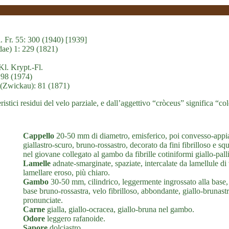
. Fr. 55: 300 (1940) [1939]
dae) 1: 229 (1821)
. Krypt.-Fl.
 98 (1974)
 (Zwickau): 81 (1871)
teristici residui del velo parziale, e dall’aggettivo “cròceus” significa “c
Cappello
20-50 mm di diametro, emisferico, poi convesso-appia
giallastro-scuro, bruno-rossastro, decorato da fini fibrilloso e 
nel giovane collegato al gambo da fibrille cotiniformi giallo-pall
Lamelle
adnate-smarginate, spaziate, intercalate da lamellule di 
lamellare eroso, più chiaro.
Gambo
30-50 mm, cilindrico, leggermente ingrossato alla base, c
base bruno-rossastra, velo fibrilloso, abbondante, giallo-brunastr
pronunciate.
Carne
gialla, giallo-ocracea, giallo-bruna nel gambo.
Odore
leggero rafanoide.
Sapore
dolciastro.