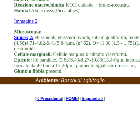
Reazione macrochimica
KOH cuticola = bruno-rossastra.
Habitat
Abete rosso(Picea abies).
Immagine 2
Microscopia:
Spore:
2:
ellissoidali, ellissoidi-ovoidi, subamigdaliformi, mo
(4,56)4,71-4,82-5,41(5,84)µm, (n° 62), Q= (1,38 )1,5 - 1,751(
destrinoidi.
Cellule marginali:
Cellule marginali: cilindro-claviformi.
Epicute:
ife parallele, (3,63)6,43-8,27-10,89(13,44)µm, incrost
formato da ife fino a 15-20µm, pigmento bgiallastro-rossastro,
Giunti a fibbia
presenti.
Ambiente:
Boschi di aghifoglie
[
< Precedente
] [
HOME
] [
Seguente >
]