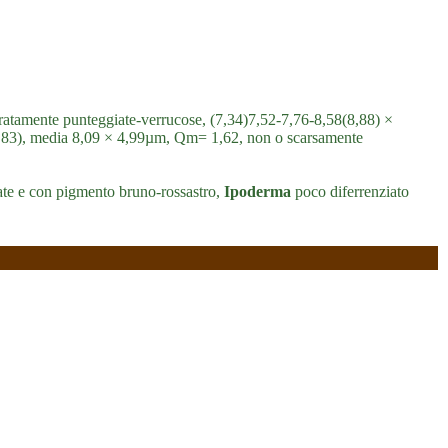
deratamente punteggiate-verrucose, (7,34)7,52-7,76-8,58(8,88) ×
1,83), media 8,09 × 4,99µm, Qm= 1,62, non o scarsamente
ate e con pigmento bruno-rossastro,
Ipoderma
poco diferrenziato