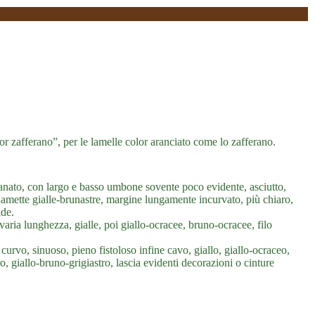
olor zafferano”, per le lamelle color aranciato come lo zafferano.
nato, con largo e basso umbone sovente poco evidente, asciutto,
squamette gialle-brunastre, margine lungamente incurvato, più chiaro,
ide.
varia lunghezza, gialle, poi giallo-ocracee, bruno-ocracee, filo
urvo, sinuoso, pieno fistoloso infine cavo, giallo, giallo-ocraceo,
o, giallo-bruno-grigiastro, lascia evidenti decorazioni o cinture