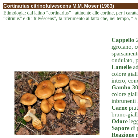
Cortinarius citrinofulvescens M.M. Moser (1983)
Etimologia: dal latino “cortinarius”= attinente alle cortine, per i caratt
“cìtrinus” e di “fulvèscens”, fa riferimento al fatto che, nel tempo, “l
Cappello
2
igrofano, c
sparsamente
ondulato, p
Lamelle
ad
colore gial
intero, con
Gambo
30-
colore gial
inbrunenti 
Carne
piut
bruno-giall
Odore
legg
Sapore
di 
Reazione 