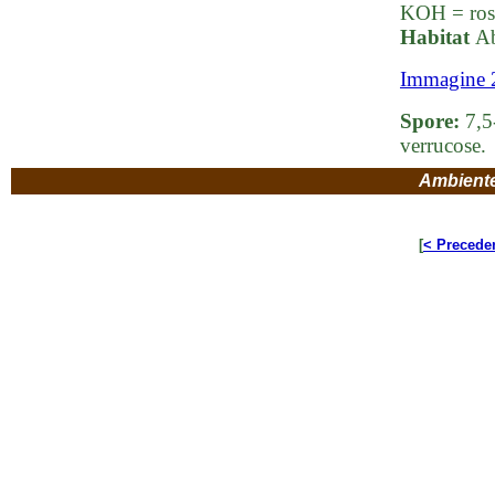
KOH = ross
Habitat
Ab
Immagine 
Spore:
7,5-
verrucose.
Ambient
[
< Precede