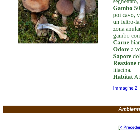
seghettato,
Gambo
50-
poi cavo, v
un feltro-l
zona anular
gambo con l
Carne
bian
Odore
a v
Sapore
dol
Reazione 
lilacina.
Habitat
Ab
Immagine 2
Ambient
[
< Precede