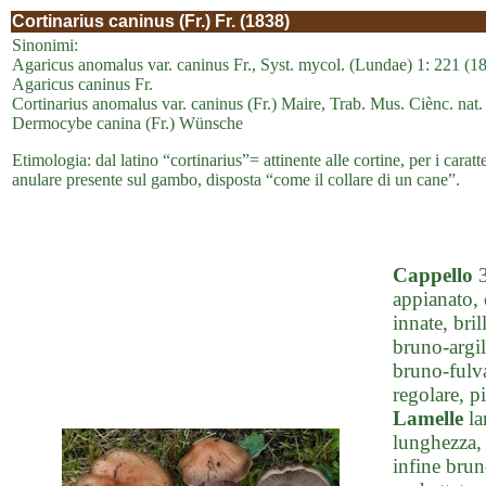
Cortinarius caninus (Fr.) Fr. (1838)
Sinonimi:
Agaricus anomalus var. caninus Fr., Syst. mycol. (Lundae) 1: 221 (1
Agaricus caninus Fr.
Cortinarius anomalus var. caninus (Fr.) Maire, Trab. Mus. Ciènc. nat.
Dermocybe canina (Fr.) Wünsche
Etimologia: dal latino “cortinarius”= attinente alle cortine, per i caratt
anulare presente sul gambo, disposta “come il collare di un cane”.
Cappello
3
appianato, 
innate, bri
bruno-argil
bruno-fulva
regolare, p
Lamelle
la
lunghezza, l
infine brun