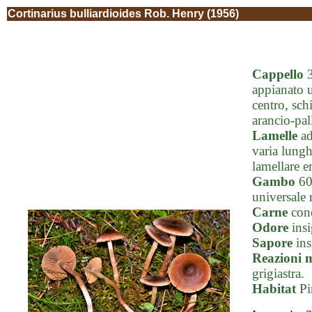
Cortinarius bulliardioides Rob. Henry (1956)
Cappello
3
appianato u
centro, sch
arancio-pall
Lamelle
ad
varia lunghe
lamellare e
Gambo
60-
universale 
Carne
conc
Odore
insi
Sapore
ins
Reazioni 
grigiastra.
Habitat
Pi