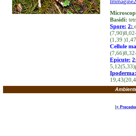
Immagine
Microscop
Basidi:
tet
Spore:
2:
(7,90)8,02
(1,39 )1,4
Cellule ma
(7,66)8,32
Epicute:
2
5,12(5,33)
Ipoderma
19,43(20,4
Ambient
[
< Precede