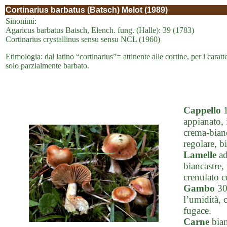
Cortinarius barbatus (Batsch) Melot (1989)
Sinonimi:
Agaricus barbatus Batsch, Elench. fung. (Halle): 39 (1783)
Cortinarius crystallinus sensu sensu NCL (1960)
Etimologia: dal latino “cortinarius”= attinente alle cortine, per i caratt
solo parzialmente barbato.
Cappello
1
appianato, 
crema-bianc
regolare, b
Lamelle
ad
biancastre,
crenulato c
Gambo
30-
l’umidità, 
fugace.
Carne
bian