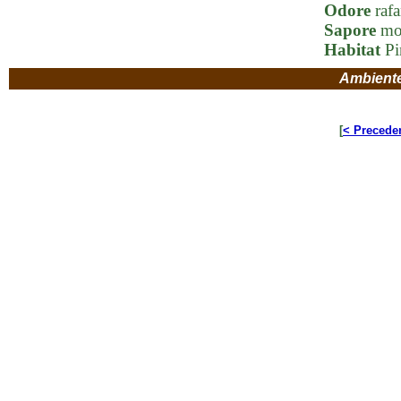
Odore
rafa
Sapore
mol
Habitat
Pi
Ambient
[
< Precede