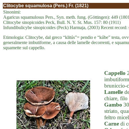
Clitocybe squamulosa (Pers.) Fr. (1821)
Sinonimi:
Agaricus squamulosus Pers., Syn. meth. fung. (Göttingen): 449 (180
Clitocybe sinopicoides Peck, Bull. N. Y. St. Mus. 157: 80 (1911)
Infundibulicybe sinopicoides (Peck) Harmaja, (2003) Recent record: 
Etimologia: Clitocybe, dal greco “klitús”= pendio e “kúbe” testa, ovver
generalmente imbutiforme, a causa delle lamelle decorrenti, e squamu
squamette sul cappello.
Cappello
2
imbutiforme
bruniccio-c
Lamelle
de
chiare, filo
Gambo
30-
striato, qu
feltro micel
Carne
di c