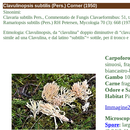
Clavulinopsis subtilis (Pers.) Corner (1950)
Sinonimi:
Clavaria subtilis Pers., Commentatio de Fungis Clavaeformibus: 51, t.
Ramariopsis subtilis (Pers.) RH Petersen, Mycologia 70 (3): 668 (19
Etimologia: Clavulinopsis, da “clavulina” doppio diminutive di “clava”
simile ad una Clavulina, e dal latino “subtilis”= sottile, per il tronco e 
Carpofor
sinuosi, fra
biancastro-b
Gambo
10-
Carne
frag
Odore e S
Habitat
Pin
Immagine
Microscop
Spore
:
larg