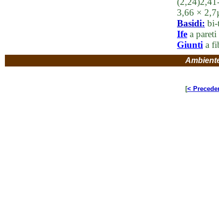
(2,24)2,41
3,66 × 2,
Basidi:
bi-t
Ife
a pareti
Giunti
a fi
Ambient
[
< Precede