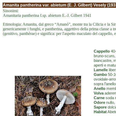
Amanita pantherina var. abietum (E. J. Gilbert) Vesely (193
Sinonimi:
Amanitaria pantherina f.sp. abietum E.-J. Gilbert 1941
Etimologia: Amanita, dal greco “Amanó”, monte tra la Cilicia e la Siria
genericamente i funghi, e pantherina, aggettivo della prima classe a t
(genitivo, panthèrae) e significa: per l'aspetto maculato del cappello, 
Cappello
40-
bruno-scuro,
biancastre, m
aperti e matur
Lamelle
liber
Gambo
50-10
ovoidale-arro
sopra l’anello
Anello
membr
Volva
aderent
Carne
soda n
Odore
nullo,
Sapore
dolci
Habitat
Abete