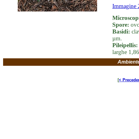
Immagine 
Microscop
Spore:
ovoi
Basidi:
cla
µm.
Pileipellis:
larghe 1,8
Ambient
[
< Precede