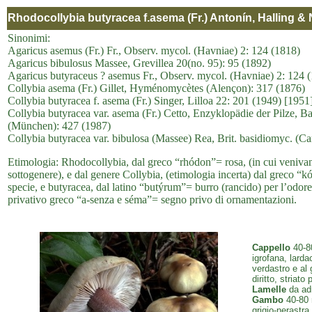
Rhodocollybia butyracea f.asema (Fr.) Antonín, Halling & 
Sinonimi:
Agaricus asemus (Fr.) Fr., Observ. mycol. (Havniae) 2: 124 (1818)
Agaricus bibulosus Massee, Grevillea 20(no. 95): 95 (1892)
Agaricus butyraceus ? asemus Fr., Observ. mycol. (Havniae) 2: 124 
Collybia asema (Fr.) Gillet, Hyménomycètes (Alençon): 317 (1876)
Collybia butyracea f. asema (Fr.) Singer, Lilloa 22: 201 (1949) [1951
Collybia butyracea var. asema (Fr.) Cetto, Enzyklopädie der Pilze, Ban
(München): 427 (1987)
Collybia butyracea var. bibulosa (Massee) Rea, Brit. basidiomyc. (C
Etimologia: Rhodocollybia, dal greco “rhódon”= rosa, (in cui venivan
sottogenere), e dal genere Collybia, (etimologia incerta) dal greco “k
specie, e butyracea, dal latino “butýrum”= burro (rancido) per l’odore
privativo greco “a-senza e séma”= segno privo di ornamentazioni.
Cappello
40-80
igrofana, larda
verdastro e al 
diritto, striato
Lamelle
da adn
Gambo
40-80 m
grigio-nerastra