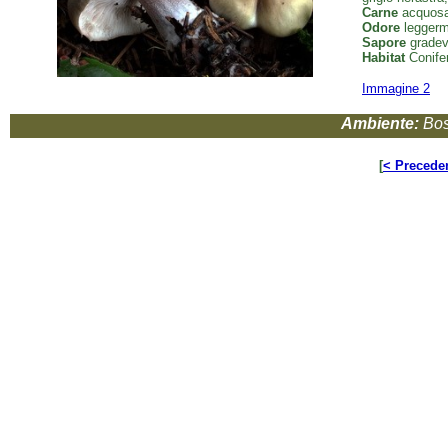
Carne
acquosa,
Odore
leggerm
Sapore
gradev
Habitat
Conifer
Immagine 2
Ambiente:
Bos
[
< Precede