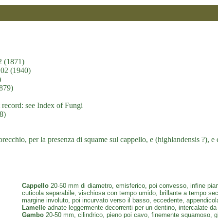
2 (1871)
102 (1940)
)
1879)
 record: see Index of Fungi
8)
ecchio, per la presenza di squame sul cappello, e (highlandensis ?), e 
Cappello
20-50 mm di diametro, emisferico, poi convesso, infine pian
cuticola separabile, vischiosa con tempo umido, brillante a tempo secc
margine involuto, poi incurvato verso il basso, eccedente, appendicola
Lamelle
adnate leggermente decorrenti per un dentino, intercalate da l
Gambo
20-50 mm, cilindrico, pieno poi cavo, finemente squamoso, gial