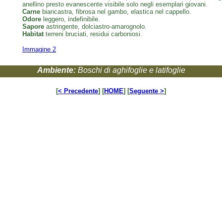
anellino presto evanescente visibile solo negli esemplari giovani.
Carne
biancastra, fibrosa nel gambo, elastica nel cappello.
Odore
leggero, indefinibile.
Sapore
astringente, dolciastro-amarognolo.
Habitat
terreni bruciati, residui carboniosi.
Immagine 2
Ambiente:
Boschi di aghifoglie e latifoglie
[
< Precedente
] [
HOME
] [
Seguente >
]