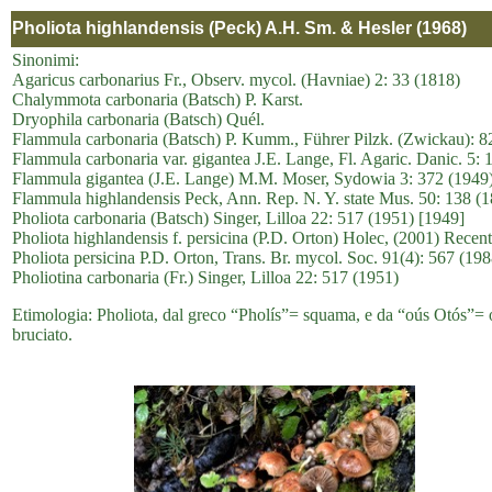
Pholiota highlandensis (Peck) A.H. Sm. & Hesler (1968)
Sinonimi:
Agaricus carbonarius Fr., Observ. mycol. (Havniae) 2: 33 (1818)
Chalymmota carbonaria (Batsch) P. Karst.
Dryophila carbonaria (Batsch) Quél.
Flammula carbonaria (Batsch) P. Kumm., Führer Pilzk. (Zwickau): 8
Flammula carbonaria var. gigantea J.E. Lange, Fl. Agaric. Danic. 5: 
Flammula gigantea (J.E. Lange) M.M. Moser, Sydowia 3: 372 (1949
Flammula highlandensis Peck, Ann. Rep. N. Y. state Mus. 50: 138 (
Pholiota carbonaria (Batsch) Singer, Lilloa 22: 517 (1951) [1949]
Pholiota highlandensis f. persicina (P.D. Orton) Holec, (2001) Recent
Pholiota persicina P.D. Orton, Trans. Br. mycol. Soc. 91(4): 567 (198
Pholiotina carbonaria (Fr.) Singer, Lilloa 22: 517 (1951)
Etimologia: Pholiota, dal greco “Pholís”= squama, e da “oús Otós”= or
bruciato.