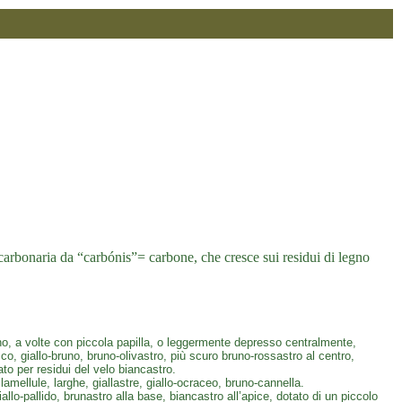
carbonaria da “carbónis”= carbone, che cresce sui residui di legno
o, a volte con piccola papilla, o leggermente depresso centralmente,
o, giallo-bruno, bruno-olivastro, più scuro bruno-rossastro al centro,
to per residui del velo biancastro.
amellule, larghe, giallastre, giallo-ocraceo, bruno-cannella.
lo-pallido, brunastro alla base, biancastro all’apice, dotato di un piccolo