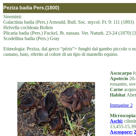
Peziza badia Pers.(1800)
Sinonimi:
Galactinia badia (Pers.) Arnould, Bull. Soc. mycol. Fr. 9: 111 (1893)
Helvella cochleata Bolton
Plicaria badia (Pers.) Fuckel, Jb. nassau. Ver. Naturk. 23-24 (1870) 
Scodellina badia (Pers.) Gray
Etimologia: Peziza, dal greco “pézis”= funghi dal gambo piccolo o nul
castano, baio, riferito al colore di un tipo di mantello equino.
Ascocarpo
fo
Apotecio
20-5
rossastro, sov
Carne
acquos
Habitat
Abet
Immagine 2
Microscopia
Aschi:
cilindr
13,455-15,39
Ascospore:
2