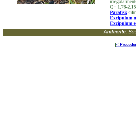
irregolarment
Q= 1,76-2,15
Parafisi:
cili
Excipulum m
Excipulum ec
Ambiente:
Bos
[
< Precede