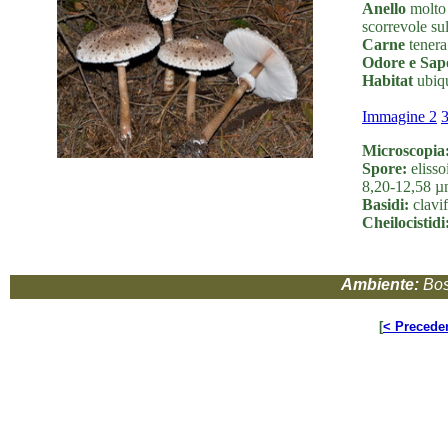
Anello
molto 
scorrevole su
Carne
tenera
Odore e Sap
Habitat
ubiqu
Immagine 2
Microscopia
Spore:
elisso
8,20-12,58 µ
Basidi:
clavif
Cheilocistidi
Ambiente:
Bos
[
< Precede