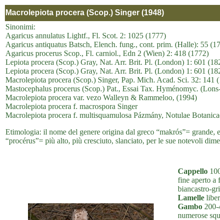
Macrolepiota procera (Scop.) Singer (1948)
Sinonimi:
Agaricus annulatus Lightf., Fl. Scot. 2: 1025 (1777)
Agaricus antiquatus Batsch, Elench. fung., cont. prim. (Halle): 55 (1
Agaricus procerus Scop., Fl. carniol., Edn 2 (Wien) 2: 418 (1772)
Lepiota procera (Scop.) Gray, Nat. Arr. Brit. Pl. (London) 1: 601 (182
Lepiota procera (Scop.) Gray, Nat. Arr. Brit. Pl. (London) 1: 601 (18
Macrolepiota procera (Scop.) Singer, Pap. Mich. Acad. Sci. 32: 141 (
Mastocephalus procerus (Scop.) Pat., Essai Tax. Hyménomyc. (Lons-
Macrolepiota procera var. vezo Walleyn & Rammeloo, (1994)
Macrolepiota procera f. macrospora Singer
Macrolepiota procera f. multisquamulosa Pázmány, Notulae Botanica
Etimologia: il nome del genere origina dal greco “makrós”= grande, e 
“procérus”= più alto, più cresciuto, slanciato, per le sue notevoli dime
Cappello
100
fine aperto a
biancastro-gr
Lamelle
liber
Gambo
200-4
numerose squa